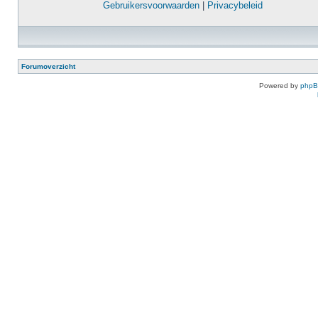
Gebruikersvoorwaarden
|
Privacybeleid
Forumoverzicht
Powered by
php