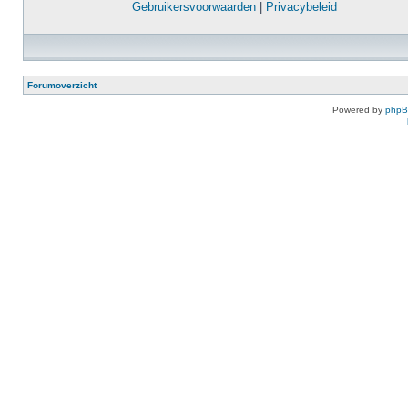
Gebruikersvoorwaarden
|
Privacybeleid
Forumoverzicht
Powered by
php