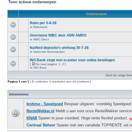
Toon actieve onderwerpen
Onderwerpen
Rabo per 5-8-26
in
Rabobank
Overname NIBC door ABN AMRO
in
NIBC Direct
NatNed deposito's omhoog 30-7-26
in
Nationale-Nederlanden
ING Bank stopt met scanner voor online betalingen
[
Ga naar pagina:
1
,
2
]
in
ING Bank
Geef de vorige ber
Pagina
1
van
1
[ Er voldeden 4 resultaten aan de zoekterm ]
Advertenties