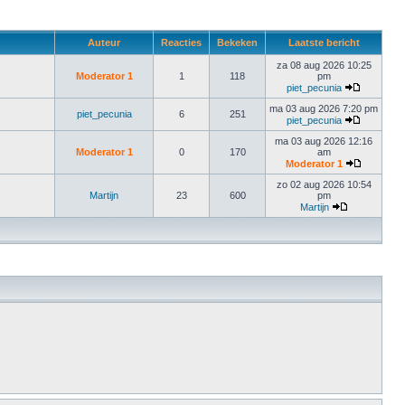
Auteur
Reacties
Bekeken
Laatste bericht
za 08 aug 2026 10:25
Moderator 1
1
118
pm
piet_pecunia
ma 03 aug 2026 7:20 pm
piet_pecunia
6
251
piet_pecunia
ma 03 aug 2026 12:16
Moderator 1
0
170
am
Moderator 1
zo 02 aug 2026 10:54
Martijn
23
600
pm
Martijn