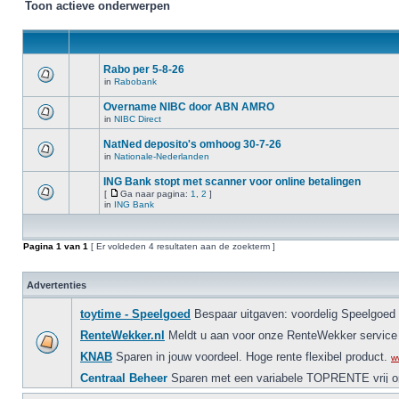
Toon actieve onderwerpen
Rabo per 5-8-26
in
Rabobank
Overname NIBC door ABN AMRO
in
NIBC Direct
NatNed deposito's omhoog 30-7-26
in
Nationale-Nederlanden
ING Bank stopt met scanner voor online betalingen
[
Ga naar pagina:
1
,
2
]
in
ING Bank
Pagina
1
van
1
[ Er voldeden 4 resultaten aan de zoekterm ]
Advertenties