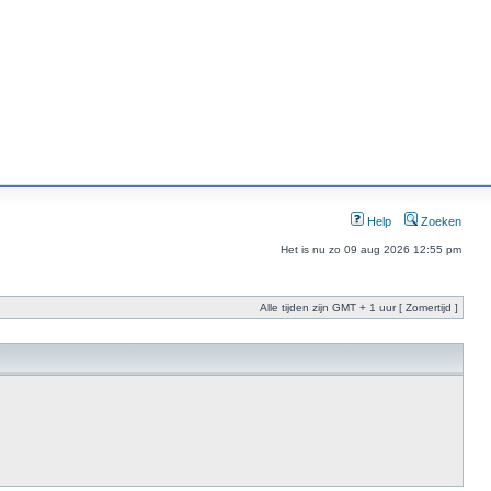
Help
Zoeken
Het is nu zo 09 aug 2026 12:55 pm
Alle tijden zijn GMT + 1 uur [ Zomertijd ]