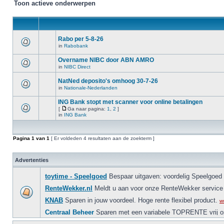
Toon actieve onderwerpen
Rabo per 5-8-26
in
Rabobank
Overname NIBC door ABN AMRO
in
NIBC Direct
NatNed deposito's omhoog 30-7-26
in
Nationale-Nederlanden
ING Bank stopt met scanner voor online betalingen
[
Ga naar pagina:
1
,
2
]
in
ING Bank
Pagina
1
van
1
[ Er voldeden 4 resultaten aan de zoekterm ]
Advertenties