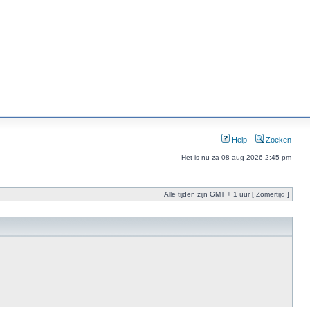
Help
Zoeken
Het is nu za 08 aug 2026 2:45 pm
Alle tijden zijn GMT + 1 uur [ Zomertijd ]