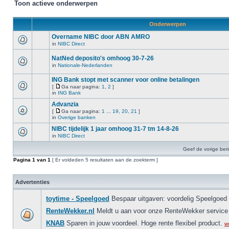
Toon actieve onderwerpen
Onderwerpen
Overname NIBC door ABN AMRO
in
NIBC Direct
NatNed deposito's omhoog 30-7-26
in
Nationale-Nederlanden
ING Bank stopt met scanner voor online betalingen
[
Ga naar pagina:
1
,
2
]
in
ING Bank
Advanzia
[
Ga naar pagina:
1
...
19
,
20
,
21
]
in
Overige banken
NIBC tijdelijk 1 jaar omhoog 31-7 tm 14-8-26
in
NIBC Direct
Geef de vorige ber
Pagina
1
van
1
[ Er voldeden 5 resultaten aan de zoekterm ]
Advertenties