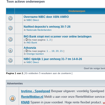
Toon actieve onderwerpen
Onderwerpen
Overname NIBC door ABN AMRO
in
NIBC Direct
NatNed deposito's omhoog 30-7-26
in
Nationale-Nederlanden
ING Bank stopt met scanner voor online betalingen
[
Ga naar pagina:
1
,
2
]
in
ING Bank
Advanzia
[
Ga naar pagina:
1
...
19
,
20
,
21
]
in
Overige banken
NIBC tijdelijk 1 jaar omhoog 31-7 tm 14-8-26
in
NIBC Direct
Geef de vorige ber
Pagina
1
van
1
[ Er voldeden 5 resultaten aan de zoekterm ]
Advertenties