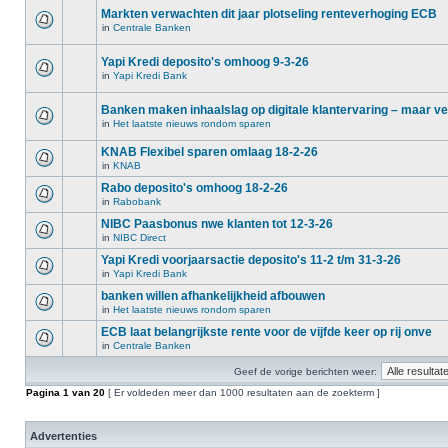
Markten verwachten dit jaar plotseling renteverhoging ECB
in
Centrale Banken
Yapi Kredi deposito's omhoog 9-3-26
in
Yapi Kredi Bank
Banken maken inhaalslag op digitale klantervaring – maar ve
in
Het laatste nieuws rondom sparen
KNAB Flexibel sparen omlaag 18-2-26
in
KNAB
Rabo deposito's omhoog 18-2-26
in
Rabobank
NIBC Paasbonus nwe klanten tot 12-3-26
in
NIBC Direct
Yapi Kredi voorjaarsactie deposito's 11-2 t/m 31-3-26
in
Yapi Kredi Bank
banken willen afhankelijkheid afbouwen
in
Het laatste nieuws rondom sparen
ECB laat belangrijkste rente voor de vijfde keer op rij onve
in
Centrale Banken
Geef de vorige berichten weer:
Pagina
1
van
20
[ Er voldeden meer dan 1000 resultaten aan de zoekterm ]
Advertenties