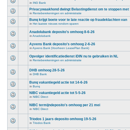
in
ING Bank
Privacywaakhond dwingt Belastingdienst om te stoppen me
in
Renteberekeningen en administratie
Bunq krijgt boete voor te late reactie op fraudeklachten van
in
Het laatste nieuws rondom sparen
Anadolubank deposito's omhoog 8-6-26
in
Anadolubank
Ayvens Bank deposito's omhoog 2-6-26
in
Ayvens Bank (Voorheen LeasePlan Bank)
Opvolger identificatiedienst iDIN nu te gebruiken in NL
in
Renteberekeningen en administratie
DHB omhoog 28-5-26
in
DHB Bank
Bunq vakantiegeld actie tot 14-6-26
in
Bunq
NIBC vakantiegeld actie tot 5-5-26
in
NIBC Direct
NIBC termijndeposito's omhoog per 21 mei
in
NIBC Direct
Triodos 1 jaars deposito omhoog 19-5-26
in
Triodos Bank