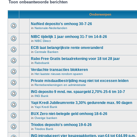
Toon onbeantwoorde berichten
Onderwerpen
NatNed deposito's omhoog 30-7-26
in
Nationale-Nederlanden
NIBC tijdelijk 1 jaar omhoog 31-7 tm 14-8-26
in
NIBC Direct
ECB laat belangrijkste rente onveranderd
in
Centrale Banken
Rabo Free Gratis betaalrekening voor 18 tot 28 jaar
in
Rabobank
Verdachte transacties blokkeren
in
Het laatste nieuws rondom sparen
Private misdaadbestrijding mag niet tot excessen leiden
in
Renteberekeningen en administratie
ING deposito 9 mnd. nw. spaargeld 2,70% 25-6 tm 10-7
in
ING Bank
Yapi Kredi Jubileumrente 3,30% gedurende max. 90 dagen
in
Yapi Kredi Bank
BUX Zero niet-belegde geld omhoog 18-6-26
in
Overige banken
Triodos deposito's omhoog 19-6-26
in
Triodos Bank
ING introduceert vier keuzepakketten, van €4 tot €44,99 p.m.