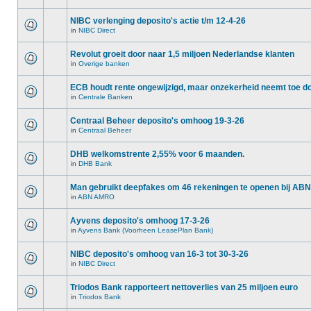
NIBC verlenging deposito's actie t/m 12-4-26
in
NIBC Direct
Revolut groeit door naar 1,5 miljoen Nederlandse klanten
in
Overige banken
ECB houdt rente ongewijzigd, maar onzekerheid neemt toe d
in
Centrale Banken
Centraal Beheer deposito's omhoog 19-3-26
in
Centraal Beheer
DHB welkomstrente 2,55% voor 6 maanden.
in
DHB Bank
Man gebruikt deepfakes om 46 rekeningen te openen bij AB
in
ABN AMRO
Ayvens deposito's omhoog 17-3-26
in
Ayvens Bank (Voorheen LeasePlan Bank)
NIBC deposito's omhoog van 16-3 tot 30-3-26
in
NIBC Direct
Triodos Bank rapporteert nettoverlies van 25 miljoen euro
in
Triodos Bank