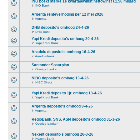
ING boekt sterke 1e kwartaalwinst nettowinst €1,56 miljard
in
ING Bank
Argenta renteverhoging per 12 mei 2026
in
Argenta
DHB deposito's omhoog 24-4-26
in
DHB Bank
Yapi Kredi deposito's omhoog 20-4-26
in
Yapi Kredi Bank
Anadolu deposito's omhoog 16-4-26
in
Anadolubank
Santander Spaarplan
in
Overige banken
NIBC deposito's omlaag 13-4-26
in
NIBC Direct
Yapi Kredi deposito 1jr. omhoog 13-4-26
in
Yapi Kredi Bank
Argenta deposito's omhoog 8-4-26
in
Argenta
RegioBank, SNS, ASN deposito's omhoog 31-3-26
in
Overige banken
Nexent deposito's omhoog 26-3-26
in
Nexent Bank