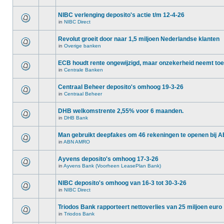
NIBC verlenging deposito's actie t/m 12-4-26
in
NIBC Direct
Revolut groeit door naar 1,5 miljoen Nederlandse klanten
in
Overige banken
ECB houdt rente ongewijzigd, maar onzekerheid neemt toe
in
Centrale Banken
Centraal Beheer deposito's omhoog 19-3-26
in
Centraal Beheer
DHB welkomstrente 2,55% voor 6 maanden.
in
DHB Bank
Man gebruikt deepfakes om 46 rekeningen te openen bij
in
ABN AMRO
Ayvens deposito's omhoog 17-3-26
in
Ayvens Bank (Voorheen LeasePlan Bank)
NIBC deposito's omhoog van 16-3 tot 30-3-26
in
NIBC Direct
Triodos Bank rapporteert nettoverlies van 25 miljoen euro
in
Triodos Bank