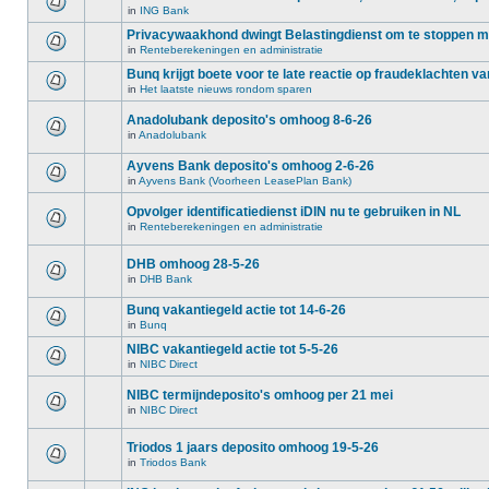
in
ING Bank
Privacywaakhond dwingt Belastingdienst om te stoppen 
in
Renteberekeningen en administratie
Bunq krijgt boete voor te late reactie op fraudeklachten va
in
Het laatste nieuws rondom sparen
Anadolubank deposito's omhoog 8-6-26
in
Anadolubank
Ayvens Bank deposito's omhoog 2-6-26
in
Ayvens Bank (Voorheen LeasePlan Bank)
Opvolger identificatiedienst iDIN nu te gebruiken in NL
in
Renteberekeningen en administratie
DHB omhoog 28-5-26
in
DHB Bank
Bunq vakantiegeld actie tot 14-6-26
in
Bunq
NIBC vakantiegeld actie tot 5-5-26
in
NIBC Direct
NIBC termijndeposito's omhoog per 21 mei
in
NIBC Direct
Triodos 1 jaars deposito omhoog 19-5-26
in
Triodos Bank