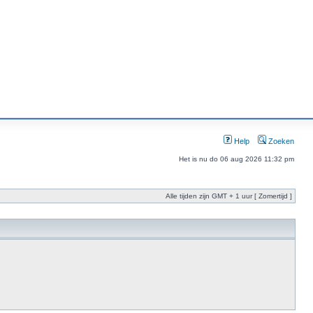
Help
Zoeken
Het is nu do 06 aug 2026 11:32 pm
Alle tijden zijn GMT + 1 uur [ Zomertijd ]