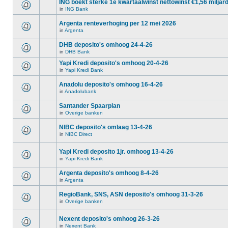
ING boekt sterke 1e kwartaalwinst nettowinst €1,56 miljar
in
ING Bank
Argenta renteverhoging per 12 mei 2026
in
Argenta
DHB deposito's omhoog 24-4-26
in
DHB Bank
Yapi Kredi deposito's omhoog 20-4-26
in
Yapi Kredi Bank
Anadolu deposito's omhoog 16-4-26
in
Anadolubank
Santander Spaarplan
in
Overige banken
NIBC deposito's omlaag 13-4-26
in
NIBC Direct
Yapi Kredi deposito 1jr. omhoog 13-4-26
in
Yapi Kredi Bank
Argenta deposito's omhoog 8-4-26
in
Argenta
RegioBank, SNS, ASN deposito's omhoog 31-3-26
in
Overige banken
Nexent deposito's omhoog 26-3-26
in
Nexent Bank