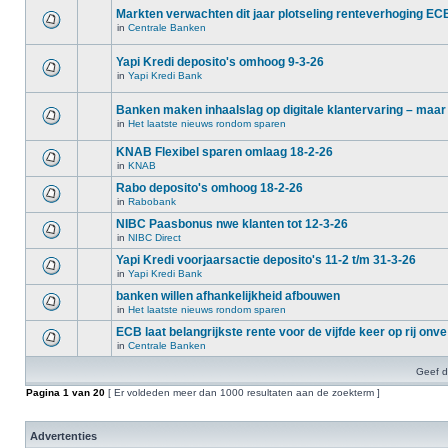
Markten verwachten dit jaar plotseling renteverhoging EC
in
Centrale Banken
Yapi Kredi deposito's omhoog 9-3-26
in
Yapi Kredi Bank
Banken maken inhaalslag op digitale klantervaring – maar
in
Het laatste nieuws rondom sparen
KNAB Flexibel sparen omlaag 18-2-26
in
KNAB
Rabo deposito's omhoog 18-2-26
in
Rabobank
NIBC Paasbonus nwe klanten tot 12-3-26
in
NIBC Direct
Yapi Kredi voorjaarsactie deposito's 11-2 t/m 31-3-26
in
Yapi Kredi Bank
banken willen afhankelijkheid afbouwen
in
Het laatste nieuws rondom sparen
ECB laat belangrijkste rente voor de vijfde keer op rij onve
in
Centrale Banken
Geef d
Pagina
1
van
20
[ Er voldeden meer dan 1000 resultaten aan de zoekterm ]
Advertenties