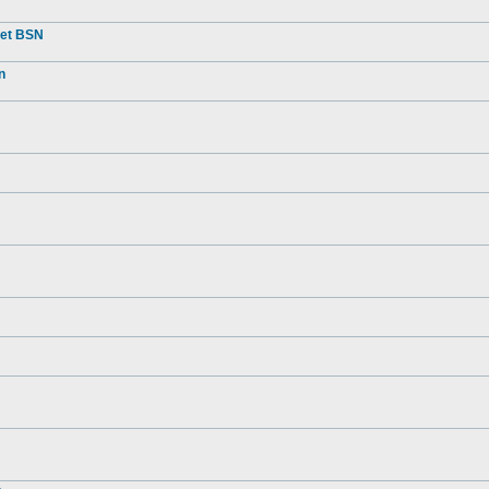
met BSN
n