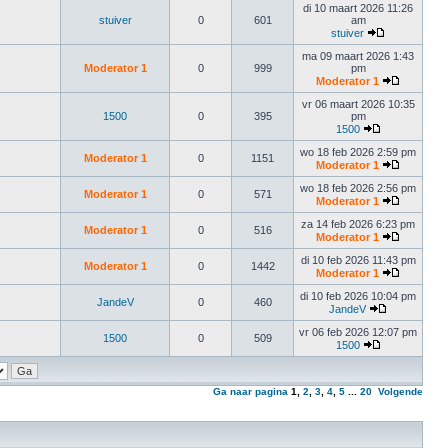
di 10 maart 2026 11:26
stuiver
0
601
am
stuiver
ma 09 maart 2026 1:43
Moderator 1
0
999
pm
Moderator 1
vr 06 maart 2026 10:35
1500
0
395
pm
1500
wo 18 feb 2026 2:59 pm
Moderator 1
0
1151
Moderator 1
wo 18 feb 2026 2:56 pm
Moderator 1
0
571
Moderator 1
za 14 feb 2026 6:23 pm
Moderator 1
0
516
Moderator 1
di 10 feb 2026 11:43 pm
Moderator 1
0
1442
Moderator 1
di 10 feb 2026 10:04 pm
JandeV
0
460
JandeV
vr 06 feb 2026 12:07 pm
1500
0
509
1500
Ga naar pagina
1
,
2
,
3
,
4
,
5
...
20
Volgende