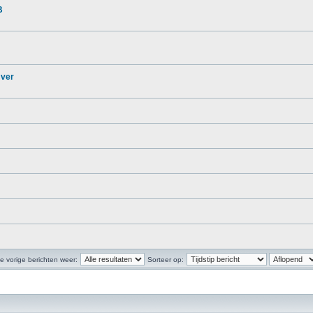
B
 ver
e vorige berichten weer:
Sorteer op: