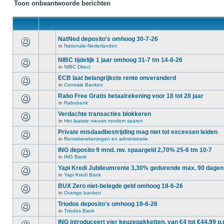
Toon onbeantwoorde berichten
NatNed deposito's omhoog 30-7-26
in
Nationale-Nederlanden
NIBC tijdelijk 1 jaar omhoog 31-7 tm 14-8-26
in
NIBC Direct
ECB laat belangrijkste rente onveranderd
in
Centrale Banken
Rabo Free Gratis betaalrekening voor 18 tot 28 jaar
in
Rabobank
Verdachte transacties blokkeren
in
Het laatste nieuws rondom sparen
Private misdaadbestrijding mag niet tot excessen leiden
in
Renteberekeningen en administratie
ING deposito 9 mnd. nw. spaargeld 2,70% 25-6 tm 10-7
in
ING Bank
Yapi Kredi Jubileumrente 3,30% gedurende max. 90 dagen
in
Yapi Kredi Bank
BUX Zero niet-belegde geld omhoog 18-6-26
in
Overige banken
Triodos deposito's omhoog 19-6-26
in
Triodos Bank
ING introduceert vier keuzepakketten, van €4 tot €44,99 p.