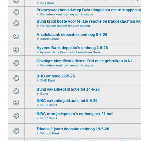
in
ING Bank
Privacywaakhond dwingt Belastingdienst om te stoppen 
in
Renteberekeningen en administratie
Bunq krijgt boete voor te late reactie op fraudeklachten va
in
Het laatste nieuws rondom sparen
Anadolubank deposito's omhoog 8-6-26
in
Anadolubank
Ayvens Bank deposito's omhoog 2-6-26
in
Ayvens Bank (Voorheen LeasePlan Bank)
Opvolger identificatiedienst iDIN nu te gebruiken in NL
in
Renteberekeningen en administratie
DHB omhoog 28-5-26
in
DHB Bank
Bunq vakantiegeld actie tot 14-6-26
in
Bunq
NIBC vakantiegeld actie tot 5-5-26
in
NIBC Direct
NIBC termijndeposito's omhoog per 21 mei
in
NIBC Direct
Triodos 1 jaars deposito omhoog 19-5-26
in
Triodos Bank