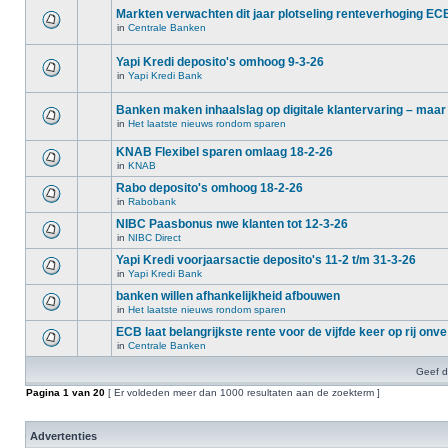
Markten verwachten dit jaar plotseling renteverhoging EC
in
Centrale Banken
Yapi Kredi deposito's omhoog 9-3-26
in
Yapi Kredi Bank
Banken maken inhaalslag op digitale klantervaring – maar
in
Het laatste nieuws rondom sparen
KNAB Flexibel sparen omlaag 18-2-26
in
KNAB
Rabo deposito's omhoog 18-2-26
in
Rabobank
NIBC Paasbonus nwe klanten tot 12-3-26
in
NIBC Direct
Yapi Kredi voorjaarsactie deposito's 11-2 t/m 31-3-26
in
Yapi Kredi Bank
banken willen afhankelijkheid afbouwen
in
Het laatste nieuws rondom sparen
ECB laat belangrijkste rente voor de vijfde keer op rij onve
in
Centrale Banken
Geef d
Pagina
1
van
20
[ Er voldeden meer dan 1000 resultaten aan de zoekterm ]
Advertenties