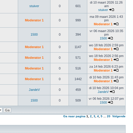
di 10 maart 2026 11:26
stuiver
0
601
am
stuiver
ma 09 maart 2026 1:43
Moderator 1
0
999
pm
Moderator 1
vr 06 maart 2026 10:35
1500
0
394
pm
1500
wo 18 feb 2026 2:59 pm
Moderator 1
0
1147
Moderator 1
wo 18 feb 2026 2:56 pm
Moderator 1
0
571
Moderator 1
za 14 feb 2026 6:23 pm
Moderator 1
0
516
Moderator 1
di 10 feb 2026 11:43 pm
Moderator 1
0
1442
Moderator 1
di 10 feb 2026 10:04 pm
JandeV
0
459
JandeV
vr 06 feb 2026 12:07 pm
1500
0
509
1500
Ga naar pagina
1
,
2
,
3
,
4
,
5
...
20
Volgende