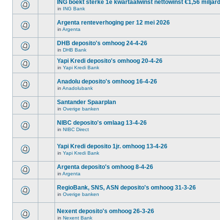
ING boekt sterke 1e kwartaalwinst nettowinst €1,56 miljar
in
ING Bank
Argenta renteverhoging per 12 mei 2026
in
Argenta
DHB deposito's omhoog 24-4-26
in
DHB Bank
Yapi Kredi deposito's omhoog 20-4-26
in
Yapi Kredi Bank
Anadolu deposito's omhoog 16-4-26
in
Anadolubank
Santander Spaarplan
in
Overige banken
NIBC deposito's omlaag 13-4-26
in
NIBC Direct
Yapi Kredi deposito 1jr. omhoog 13-4-26
in
Yapi Kredi Bank
Argenta deposito's omhoog 8-4-26
in
Argenta
RegioBank, SNS, ASN deposito's omhoog 31-3-26
in
Overige banken
Nexent deposito's omhoog 26-3-26
in
Nexent Bank