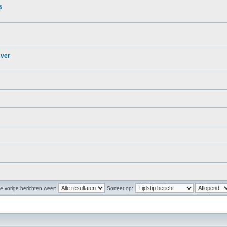
B
 ver
e vorige berichten weer:
Sorteer op: