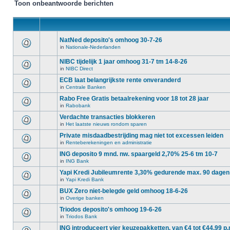
Toon onbeantwoorde berichten
NatNed deposito's omhoog 30-7-26
in
Nationale-Nederlanden
NIBC tijdelijk 1 jaar omhoog 31-7 tm 14-8-26
in
NIBC Direct
ECB laat belangrijkste rente onveranderd
in
Centrale Banken
Rabo Free Gratis betaalrekening voor 18 tot 28 jaar
in
Rabobank
Verdachte transacties blokkeren
in
Het laatste nieuws rondom sparen
Private misdaadbestrijding mag niet tot excessen leiden
in
Renteberekeningen en administratie
ING deposito 9 mnd. nw. spaargeld 2,70% 25-6 tm 10-7
in
ING Bank
Yapi Kredi Jubileumrente 3,30% gedurende max. 90 dagen
in
Yapi Kredi Bank
BUX Zero niet-belegde geld omhoog 18-6-26
in
Overige banken
Triodos deposito's omhoog 19-6-26
in
Triodos Bank
ING introduceert vier keuzepakketten, van €4 tot €44,99 p.