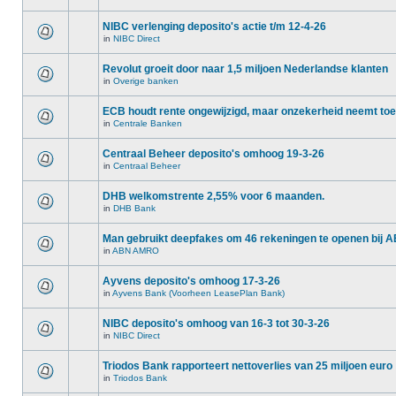
NIBC verlenging deposito's actie t/m 12-4-26
in
NIBC Direct
Revolut groeit door naar 1,5 miljoen Nederlandse klanten
in
Overige banken
ECB houdt rente ongewijzigd, maar onzekerheid neemt toe
in
Centrale Banken
Centraal Beheer deposito's omhoog 19-3-26
in
Centraal Beheer
DHB welkomstrente 2,55% voor 6 maanden.
in
DHB Bank
Man gebruikt deepfakes om 46 rekeningen te openen bij
in
ABN AMRO
Ayvens deposito's omhoog 17-3-26
in
Ayvens Bank (Voorheen LeasePlan Bank)
NIBC deposito's omhoog van 16-3 tot 30-3-26
in
NIBC Direct
Triodos Bank rapporteert nettoverlies van 25 miljoen euro
in
Triodos Bank