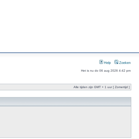
Help
Zoeken
Het is nu do 06 aug 2026 4:42 pm
Alle tijden zijn GMT + 1 uur [ Zomertijd ]