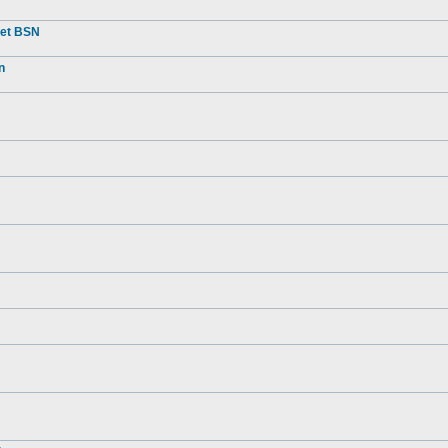
met BSN
n