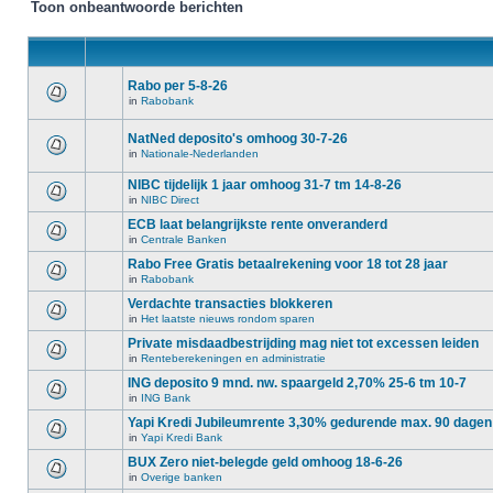
Toon onbeantwoorde berichten
Rabo per 5-8-26
in
Rabobank
NatNed deposito's omhoog 30-7-26
in
Nationale-Nederlanden
NIBC tijdelijk 1 jaar omhoog 31-7 tm 14-8-26
in
NIBC Direct
ECB laat belangrijkste rente onveranderd
in
Centrale Banken
Rabo Free Gratis betaalrekening voor 18 tot 28 jaar
in
Rabobank
Verdachte transacties blokkeren
in
Het laatste nieuws rondom sparen
Private misdaadbestrijding mag niet tot excessen leiden
in
Renteberekeningen en administratie
ING deposito 9 mnd. nw. spaargeld 2,70% 25-6 tm 10-7
in
ING Bank
Yapi Kredi Jubileumrente 3,30% gedurende max. 90 dagen
in
Yapi Kredi Bank
BUX Zero niet-belegde geld omhoog 18-6-26
in
Overige banken