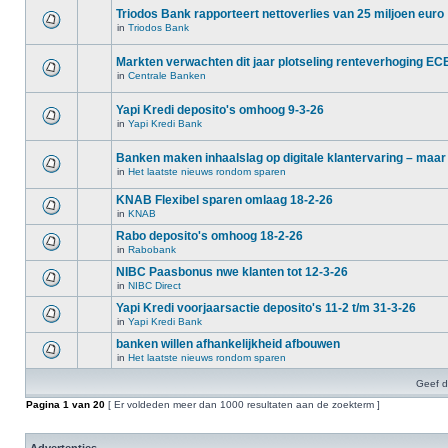
Triodos Bank rapporteert nettoverlies van 25 miljoen euro
in
Triodos Bank
Markten verwachten dit jaar plotseling renteverhoging EC
in
Centrale Banken
Yapi Kredi deposito's omhoog 9-3-26
in
Yapi Kredi Bank
Banken maken inhaalslag op digitale klantervaring – maar
in
Het laatste nieuws rondom sparen
KNAB Flexibel sparen omlaag 18-2-26
in
KNAB
Rabo deposito's omhoog 18-2-26
in
Rabobank
NIBC Paasbonus nwe klanten tot 12-3-26
in
NIBC Direct
Yapi Kredi voorjaarsactie deposito's 11-2 t/m 31-3-26
in
Yapi Kredi Bank
banken willen afhankelijkheid afbouwen
in
Het laatste nieuws rondom sparen
Geef d
Pagina
1
van
20
[ Er voldeden meer dan 1000 resultaten aan de zoekterm ]