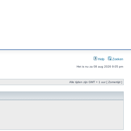
Help
Zoeken
Het is nu za 08 aug 2026 9:05 pm
Alle tijden zijn GMT + 1 uur [ Zomertijd ]