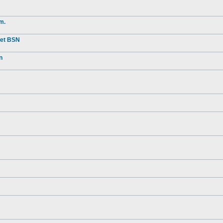
m.
met BSN
n