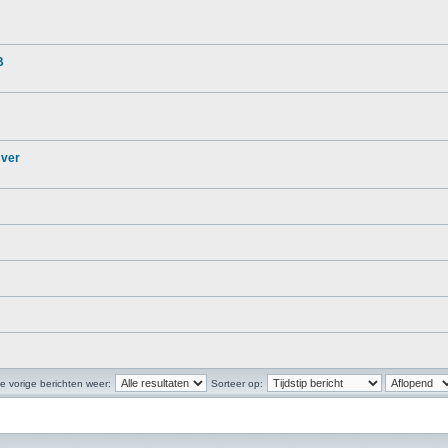
B
 ver
e vorige berichten weer:
Sorteer op: