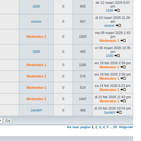
do 12 maart 2026 6:07
1500
0
865
pm
1500
di 10 maart 2026 11:26
stuiver
0
607
am
stuiver
ma 09 maart 2026 1:43
Moderator 1
0
1003
pm
Moderator 1
vr 06 maart 2026 10:35
1500
0
400
pm
1500
wo 18 feb 2026 2:59 pm
Moderator 1
0
1165
Moderator 1
wo 18 feb 2026 2:56 pm
Moderator 1
0
576
Moderator 1
za 14 feb 2026 6:23 pm
Moderator 1
0
519
Moderator 1
di 10 feb 2026 11:43 pm
Moderator 1
0
1447
Moderator 1
di 10 feb 2026 10:04 pm
JandeV
0
466
JandeV
Ga naar pagina
1
,
2
,
3
,
4
,
5
...
20
Volgende