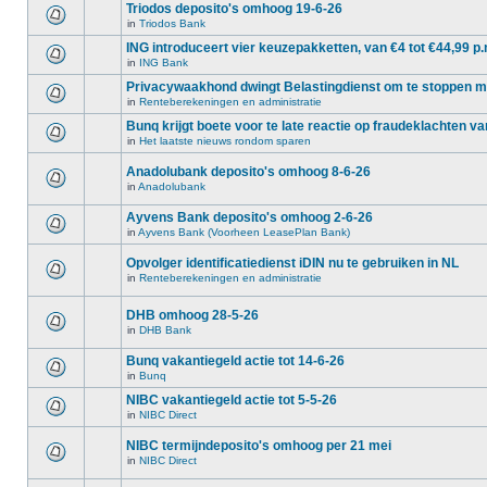
Triodos deposito's omhoog 19-6-26
in
Triodos Bank
ING introduceert vier keuzepakketten, van €4 tot €44,99 p.
in
ING Bank
Privacywaakhond dwingt Belastingdienst om te stoppen 
in
Renteberekeningen en administratie
Bunq krijgt boete voor te late reactie op fraudeklachten va
in
Het laatste nieuws rondom sparen
Anadolubank deposito's omhoog 8-6-26
in
Anadolubank
Ayvens Bank deposito's omhoog 2-6-26
in
Ayvens Bank (Voorheen LeasePlan Bank)
Opvolger identificatiedienst iDIN nu te gebruiken in NL
in
Renteberekeningen en administratie
DHB omhoog 28-5-26
in
DHB Bank
Bunq vakantiegeld actie tot 14-6-26
in
Bunq
NIBC vakantiegeld actie tot 5-5-26
in
NIBC Direct
NIBC termijndeposito's omhoog per 21 mei
in
NIBC Direct