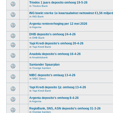
Triodos 1 jaars deposito omhoog 19-5-26
in
Triodos Bank
ING boekt sterke 1e kwartaalwinst nettowinst €1,56 miljar
in
ING Bank
Argenta renteverhoging per 12 mei 2026
in
Argenta
DHB deposito's omhoog 24-4-26
in
DHB Bank
Yapi Kredi deposito's omhoog 20-4-26
in
Yapi Kredi Bank
Anadolu deposito's omhoog 16-4-26
in
Anadolubank
Santander Spaarplan
in
Overige banken
NIBC deposito's omlaag 13-4-26
in
NIBC Direct
Yapi Kredi deposito 1jr. omhoog 13-4-26
in
Yapi Kredi Bank
Argenta deposito's omhoog 8-4-26
in
Argenta
RegioBank, SNS, ASN deposito's omhoog 31-3-26
in
Overige banken