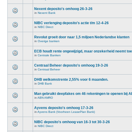
Nexent deposito's omhoog 26-3-26
in
Nexent Bank
NIBC verlenging deposito's actie t/m 12-4-26
in
NIBC Direct
Revolut groeit door naar 1,5 miljoen Nederlandse klanten
in
Overige banken
ECB houdt rente ongewijzigd, maar onzekerheid neemt toe
in
Centrale Banken
Centraal Beheer deposito's omhoog 19-3-26
in
Centraal Beheer
DHB welkomstrente 2,55% voor 6 maanden.
in
DHB Bank
Man gebruikt deepfakes om 46 rekeningen te openen bij
in
ABN AMRO
Ayvens deposito's omhoog 17-3-26
in
Ayvens Bank (Voorheen LeasePlan Bank)
NIBC deposito's omhoog van 16-3 tot 30-3-26
in
NIBC Direct