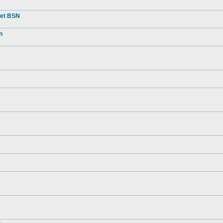
met BSN
n