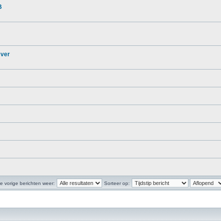
B
 ver
e vorige berichten weer:
Sorteer op: