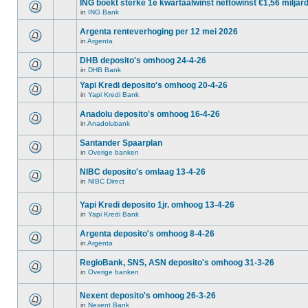
ING boekt sterke 1e kwartaalwinst nettowinst €1,56 miljar
in
ING Bank
Argenta renteverhoging per 12 mei 2026
in
Argenta
DHB deposito's omhoog 24-4-26
in
DHB Bank
Yapi Kredi deposito's omhoog 20-4-26
in
Yapi Kredi Bank
Anadolu deposito's omhoog 16-4-26
in
Anadolubank
Santander Spaarplan
in
Overige banken
NIBC deposito's omlaag 13-4-26
in
NIBC Direct
Yapi Kredi deposito 1jr. omhoog 13-4-26
in
Yapi Kredi Bank
Argenta deposito's omhoog 8-4-26
in
Argenta
RegioBank, SNS, ASN deposito's omhoog 31-3-26
in
Overige banken
Nexent deposito's omhoog 26-3-26
in
Nexent Bank