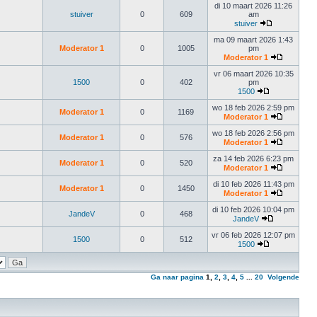
di 10 maart 2026 11:26
stuiver
0
609
am
stuiver
ma 09 maart 2026 1:43
Moderator 1
0
1005
pm
Moderator 1
vr 06 maart 2026 10:35
1500
0
402
pm
1500
wo 18 feb 2026 2:59 pm
Moderator 1
0
1169
Moderator 1
wo 18 feb 2026 2:56 pm
Moderator 1
0
576
Moderator 1
za 14 feb 2026 6:23 pm
Moderator 1
0
520
Moderator 1
di 10 feb 2026 11:43 pm
Moderator 1
0
1450
Moderator 1
di 10 feb 2026 10:04 pm
JandeV
0
468
JandeV
vr 06 feb 2026 12:07 pm
1500
0
512
1500
Ga naar pagina
1
,
2
,
3
,
4
,
5
...
20
Volgende