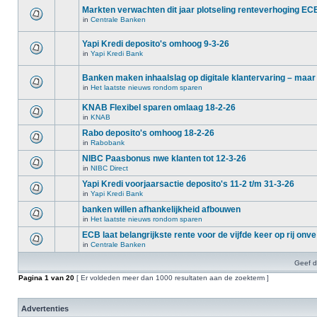
Markten verwachten dit jaar plotseling renteverhoging EC
in
Centrale Banken
Yapi Kredi deposito's omhoog 9-3-26
in
Yapi Kredi Bank
Banken maken inhaalslag op digitale klantervaring – maar
in
Het laatste nieuws rondom sparen
KNAB Flexibel sparen omlaag 18-2-26
in
KNAB
Rabo deposito's omhoog 18-2-26
in
Rabobank
NIBC Paasbonus nwe klanten tot 12-3-26
in
NIBC Direct
Yapi Kredi voorjaarsactie deposito's 11-2 t/m 31-3-26
in
Yapi Kredi Bank
banken willen afhankelijkheid afbouwen
in
Het laatste nieuws rondom sparen
ECB laat belangrijkste rente voor de vijfde keer op rij onve
in
Centrale Banken
Geef d
Pagina
1
van
20
[ Er voldeden meer dan 1000 resultaten aan de zoekterm ]
Advertenties