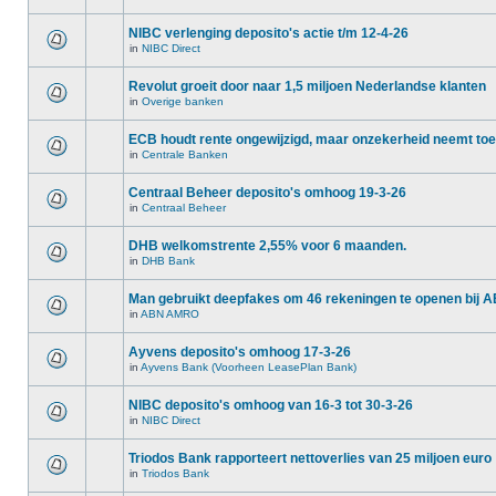
NIBC verlenging deposito's actie t/m 12-4-26
in
NIBC Direct
Revolut groeit door naar 1,5 miljoen Nederlandse klanten
in
Overige banken
ECB houdt rente ongewijzigd, maar onzekerheid neemt toe
in
Centrale Banken
Centraal Beheer deposito's omhoog 19-3-26
in
Centraal Beheer
DHB welkomstrente 2,55% voor 6 maanden.
in
DHB Bank
Man gebruikt deepfakes om 46 rekeningen te openen bij
in
ABN AMRO
Ayvens deposito's omhoog 17-3-26
in
Ayvens Bank (Voorheen LeasePlan Bank)
NIBC deposito's omhoog van 16-3 tot 30-3-26
in
NIBC Direct
Triodos Bank rapporteert nettoverlies van 25 miljoen euro
in
Triodos Bank