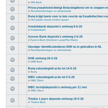
in
ING Bank
Privacywaakhond dwingt Belastingdienst om te stoppen 
in
Renteberekeningen en administratie
Bunq krijgt boete voor te late reactie op fraudeklachten va
in
Het laatste nieuws rondom sparen
Anadolubank deposito's omhoog 8-6-26
in
Anadolubank
Ayvens Bank deposito's omhoog 2-6-26
in
Ayvens Bank (Voorheen LeasePlan Bank)
Opvolger identificatiedienst iDIN nu te gebruiken in NL
in
Renteberekeningen en administratie
DHB omhoog 28-5-26
in
DHB Bank
Bunq vakantiegeld actie tot 14-6-26
in
Bunq
NIBC vakantiegeld actie tot 5-5-26
in
NIBC Direct
NIBC termijndeposito's omhoog per 21 mei
in
NIBC Direct
Triodos 1 jaars deposito omhoog 19-5-26
in
Triodos Bank