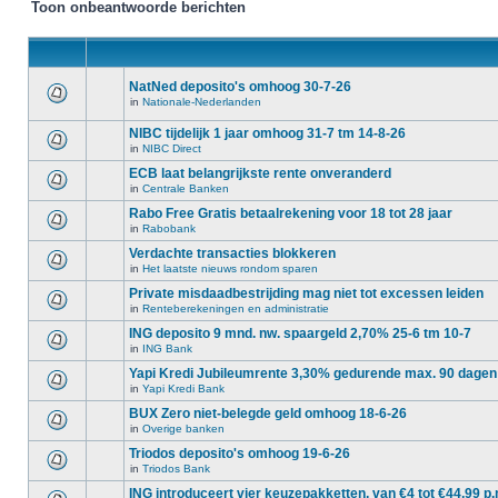
Toon onbeantwoorde berichten
NatNed deposito's omhoog 30-7-26
in
Nationale-Nederlanden
NIBC tijdelijk 1 jaar omhoog 31-7 tm 14-8-26
in
NIBC Direct
ECB laat belangrijkste rente onveranderd
in
Centrale Banken
Rabo Free Gratis betaalrekening voor 18 tot 28 jaar
in
Rabobank
Verdachte transacties blokkeren
in
Het laatste nieuws rondom sparen
Private misdaadbestrijding mag niet tot excessen leiden
in
Renteberekeningen en administratie
ING deposito 9 mnd. nw. spaargeld 2,70% 25-6 tm 10-7
in
ING Bank
Yapi Kredi Jubileumrente 3,30% gedurende max. 90 dagen
in
Yapi Kredi Bank
BUX Zero niet-belegde geld omhoog 18-6-26
in
Overige banken
Triodos deposito's omhoog 19-6-26
in
Triodos Bank
ING introduceert vier keuzepakketten, van €4 tot €44,99 p.