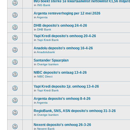
ING boekt sterke 1e kwartaalwinst nettowinst €1,56 miljar
in
ING Bank
Argenta renteverhoging per 12 mei 2026
in
Argenta
DHB deposito's omhoog 24-4-26
in
DHB Bank
Yapi Kredi deposito's omhoog 20-4-26
in
Yapi Kredi Bank
Anadolu deposito's omhoog 16-4-26
in
Anadolubank
Santander Spaarplan
in
Overige banken
NIBC deposito's omlaag 13-4-26
in
NIBC Direct
Yapi Kredi deposito 1jr. omhoog 13-4-26
in
Yapi Kredi Bank
Argenta deposito's omhoog 8-4-26
in
Argenta
RegioBank, SNS, ASN deposito's omhoog 31-3-26
in
Overige banken
Nexent deposito's omhoog 26-3-26
in
Nexent Bank