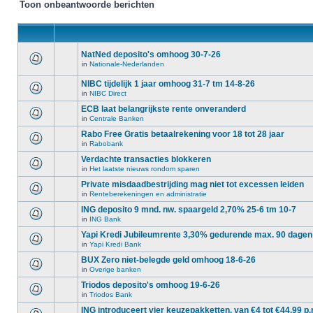
Toon onbeantwoorde berichten
NatNed deposito's omhoog 30-7-26
in
Nationale-Nederlanden
NIBC tijdelijk 1 jaar omhoog 31-7 tm 14-8-26
in
NIBC Direct
ECB laat belangrijkste rente onveranderd
in
Centrale Banken
Rabo Free Gratis betaalrekening voor 18 tot 28 jaar
in
Rabobank
Verdachte transacties blokkeren
in
Het laatste nieuws rondom sparen
Private misdaadbestrijding mag niet tot excessen leiden
in
Renteberekeningen en administratie
ING deposito 9 mnd. nw. spaargeld 2,70% 25-6 tm 10-7
in
ING Bank
Yapi Kredi Jubileumrente 3,30% gedurende max. 90 dagen
in
Yapi Kredi Bank
BUX Zero niet-belegde geld omhoog 18-6-26
in
Overige banken
Triodos deposito's omhoog 19-6-26
in
Triodos Bank
ING introduceert vier keuzepakketten, van €4 tot €44,99 p.