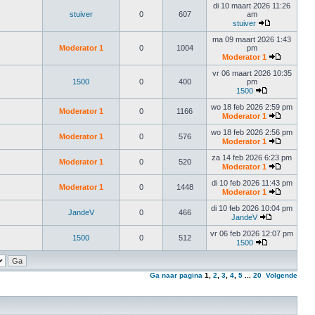
di 10 maart 2026 11:26
stuiver
0
607
am
stuiver
ma 09 maart 2026 1:43
Moderator 1
0
1004
pm
Moderator 1
vr 06 maart 2026 10:35
1500
0
400
pm
1500
wo 18 feb 2026 2:59 pm
Moderator 1
0
1166
Moderator 1
wo 18 feb 2026 2:56 pm
Moderator 1
0
576
Moderator 1
za 14 feb 2026 6:23 pm
Moderator 1
0
520
Moderator 1
di 10 feb 2026 11:43 pm
Moderator 1
0
1448
Moderator 1
di 10 feb 2026 10:04 pm
JandeV
0
466
JandeV
vr 06 feb 2026 12:07 pm
1500
0
512
1500
Ga naar pagina
1
,
2
,
3
,
4
,
5
...
20
Volgende