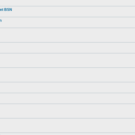
met BSN
n