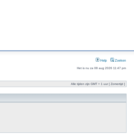
Help
Zoeken
Het is nu za 08 aug 2026 11:47 pm
Alle tijden zijn GMT + 1 uur [ Zomertijd ]