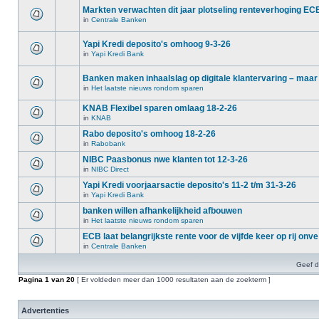
Markten verwachten dit jaar plotseling renteverhoging EC
in
Centrale Banken
Yapi Kredi deposito's omhoog 9-3-26
in
Yapi Kredi Bank
Banken maken inhaalslag op digitale klantervaring – maar
in
Het laatste nieuws rondom sparen
KNAB Flexibel sparen omlaag 18-2-26
in
KNAB
Rabo deposito's omhoog 18-2-26
in
Rabobank
NIBC Paasbonus nwe klanten tot 12-3-26
in
NIBC Direct
Yapi Kredi voorjaarsactie deposito's 11-2 t/m 31-3-26
in
Yapi Kredi Bank
banken willen afhankelijkheid afbouwen
in
Het laatste nieuws rondom sparen
ECB laat belangrijkste rente voor de vijfde keer op rij onve
in
Centrale Banken
Geef d
Pagina
1
van
20
[ Er voldeden meer dan 1000 resultaten aan de zoekterm ]
Advertenties