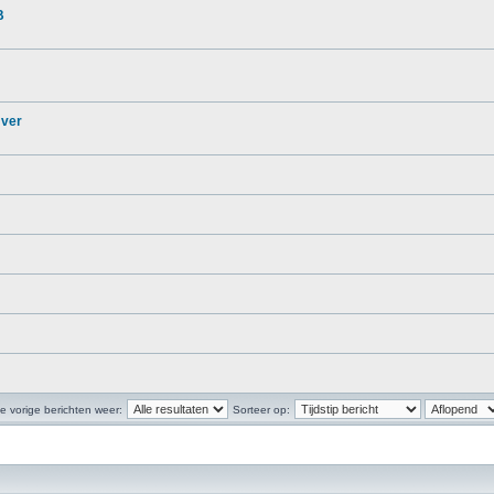
B
 ver
e vorige berichten weer:
Sorteer op: