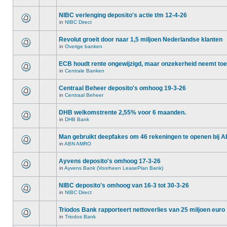
NIBC verlenging deposito's actie t/m 12-4-26
in
NIBC Direct
Revolut groeit door naar 1,5 miljoen Nederlandse klanten
in
Overige banken
ECB houdt rente ongewijzigd, maar onzekerheid neemt toe
in
Centrale Banken
Centraal Beheer deposito's omhoog 19-3-26
in
Centraal Beheer
DHB welkomstrente 2,55% voor 6 maanden.
in
DHB Bank
Man gebruikt deepfakes om 46 rekeningen te openen bij
in
ABN AMRO
Ayvens deposito's omhoog 17-3-26
in
Ayvens Bank (Voorheen LeasePlan Bank)
NIBC deposito's omhoog van 16-3 tot 30-3-26
in
NIBC Direct
Triodos Bank rapporteert nettoverlies van 25 miljoen euro
in
Triodos Bank