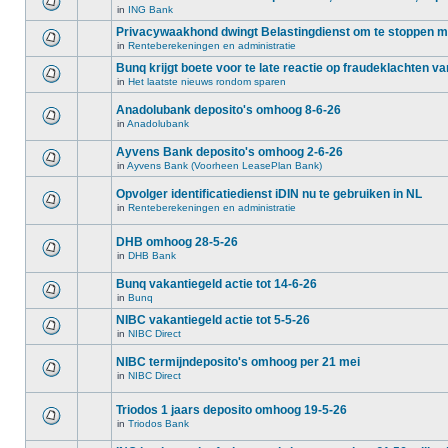
in
ING Bank
Privacywaakhond dwingt Belastingdienst om te stoppen 
in
Renteberekeningen en administratie
Bunq krijgt boete voor te late reactie op fraudeklachten va
in
Het laatste nieuws rondom sparen
Anadolubank deposito's omhoog 8-6-26
in
Anadolubank
Ayvens Bank deposito's omhoog 2-6-26
in
Ayvens Bank (Voorheen LeasePlan Bank)
Opvolger identificatiedienst iDIN nu te gebruiken in NL
in
Renteberekeningen en administratie
DHB omhoog 28-5-26
in
DHB Bank
Bunq vakantiegeld actie tot 14-6-26
in
Bunq
NIBC vakantiegeld actie tot 5-5-26
in
NIBC Direct
NIBC termijndeposito's omhoog per 21 mei
in
NIBC Direct
Triodos 1 jaars deposito omhoog 19-5-26
in
Triodos Bank