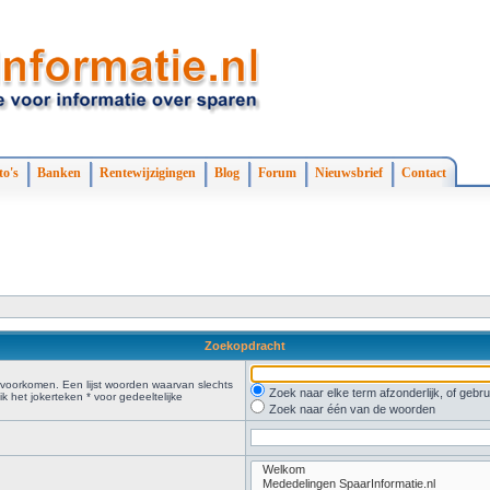
to's
Banken
Rentewijzigingen
Blog
Forum
Nieuwsbrief
Contact
Zoekopdracht
voorkomen. Een lijst woorden waarvan slechts
Zoek naar elke term afzonderlijk, of geb
 het jokerteken * voor gedeeltelijke
Zoek naar één van de woorden