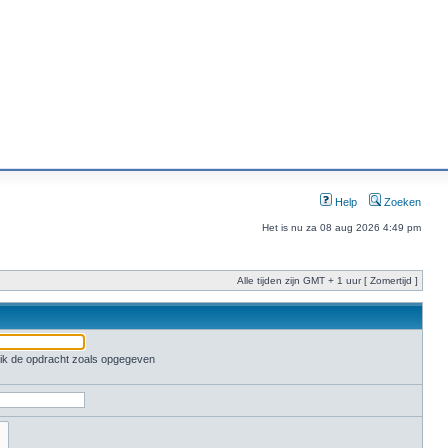
Help
Zoeken
Het is nu za 08 aug 2026 4:49 pm
Alle tijden zijn GMT + 1 uur [ Zomertijd ]
ruik de opdracht zoals opgegeven