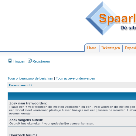
Home
Rekeningen
Deposi
Inloggen
Registreren
Toon onbeantwoorde berichten
|
Toon actieve onderwerpen
Forumoverzicht
Zoek naar trefwoorden:
Plaats een
+
voor woorden die moeten voorkomen en een
-
voor woorden die niet mogen 
één woord moet voorkomen plaats je tussen haakjes met een
|
tussen de woorden. Gebruik
overeenkomsten.
Zoek volgens auteur:
Gebruik het jokerteken * voor gedeeltelijke overeenkomsten.
Doorzoek forums: