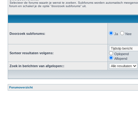
Selecteer de forums waarin je wenst te zoeken. Subforums worden automatisch meegenomen. 
forum en schakel je de optie “doorzoek subforums“ uit.
Doorzoek subforums:
Ja
Nee
Sorteer resultaten volgens:
Oplopend
Aflopend
Zoek in berichten van afgelopen::
Forumoverzicht