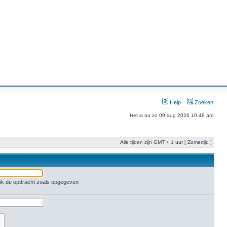
Help
Zoeken
Het is nu zo 09 aug 2026 10:48 am
Alle tijden zijn GMT + 1 uur [ Zomertijd ]
ruik de opdracht zoals opgegeven