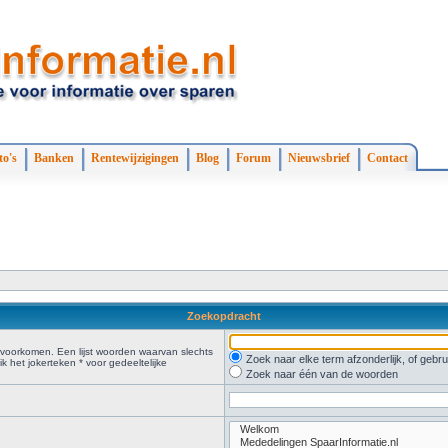
to's
Banken
Rentewijzigingen
Blog
Forum
Nieuwsbrief
Contact
Zoekopdracht
voorkomen. Een lijst woorden waarvan slechts
Zoek naar elke term afzonderlijk, of geb
 het jokerteken * voor gedeeltelijke
Zoek naar één van de woorden