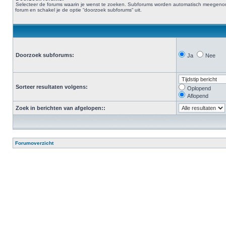
Selecteer de forums waarin je wenst te zoeken. Subforums worden automatisch meegenomen. 
forum en schakel je de optie “doorzoek subforums“ uit.
Doorzoek subforums:
Ja
Nee
Sorteer resultaten volgens:
Oplopend
Aflopend
Zoek in berichten van afgelopen::
Forumoverzicht