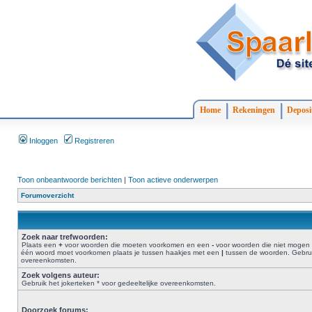
Home
Rekeningen
Deposi
Inloggen
Registreren
Toon onbeantwoorde berichten
|
Toon actieve onderwerpen
Forumoverzicht
Zoek naar trefwoorden:
Plaats een
+
voor woorden die moeten voorkomen en een
-
voor woorden die niet mogen 
één woord moet voorkomen plaats je tussen haakjes met een
|
tussen de woorden. Gebruik
overeenkomsten.
Zoek volgens auteur:
Gebruik het jokerteken * voor gedeeltelijke overeenkomsten.
Doorzoek forums: