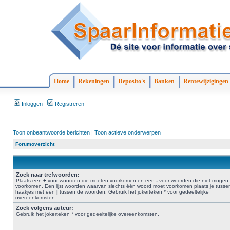
Home
Rekeningen
Deposito's
Banken
Rentewijzigingen
Inloggen
Registreren
Toon onbeantwoorde berichten
|
Toon actieve onderwerpen
Forumoverzicht
Zoek naar trefwoorden:
Plaats een
+
voor woorden die moeten voorkomen en een
-
voor woorden die niet mogen
voorkomen. Een lijst woorden waarvan slechts één woord moet voorkomen plaats je tusse
haakjes met een
|
tussen de woorden. Gebruik het jokerteken * voor gedeeltelijke
overeenkomsten.
Zoek volgens auteur:
Gebruik het jokerteken * voor gedeeltelijke overeenkomsten.