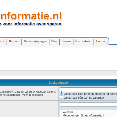
to's
Banken
Rentewijzigingen
Blog
Forum
Nieuwsbrief
Contact
Zoekopdracht
voorkomen. Een lijst woorden waarvan slechts
Zoek naar elke term afzonderlijk, of geb
 het jokerteken * voor gedeeltelijke
Zoek naar één van de woorden