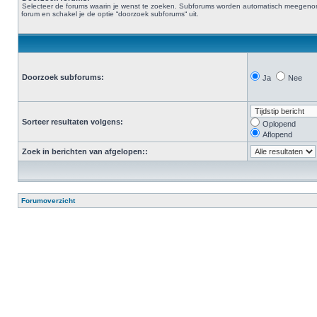
Selecteer de forums waarin je wenst te zoeken. Subforums worden automatisch meegenomen. 
forum en schakel je de optie “doorzoek subforums“ uit.
Doorzoek subforums:
Ja
Nee
Sorteer resultaten volgens:
Oplopend
Aflopend
Zoek in berichten van afgelopen::
Forumoverzicht