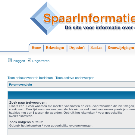
Home
Rekeningen
Deposito's
Banken
Rentewijzigingen
Inloggen
Registreren
Toon onbeantwoorde berichten
|
Toon actieve onderwerpen
Forumoverzicht
Zoek naar trefwoorden:
Plaats een
+
voor woorden die moeten voorkomen en een
-
voor woorden die niet mogen
voorkomen. Een lijst woorden waarvan slechts één woord moet voorkomen plaats je tusse
haakjes met een
|
tussen de woorden. Gebruik het jokerteken * voor gedeeltelijke
overeenkomsten.
Zoek volgens auteur:
Gebruik het jokerteken * voor gedeeltelijke overeenkomsten.