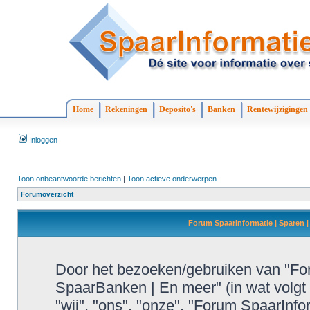
Home
Rekeningen
Deposito's
Banken
Rentewijzigingen
Inloggen
Toon onbeantwoorde berichten
|
Toon actieve onderwerpen
Forumoverzicht
Forum SpaarInformatie | Sparen |
Door het bezoeken/gebruiken van "For
SpaarBanken | En meer" (in wat volgt 
"wij", "ons", "onze", "Forum SpaarInf