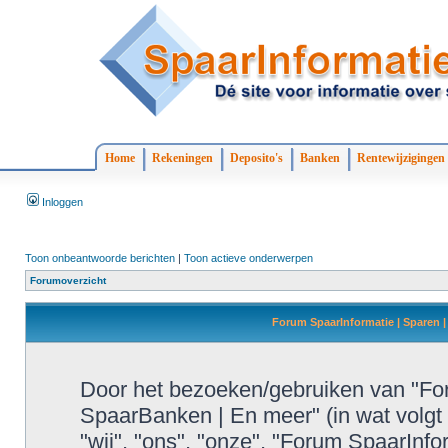
Home
Rekeningen
Deposito's
Banken
Rentewijzigingen
Inloggen
Toon onbeantwoorde berichten
|
Toon actieve onderwerpen
Forumoverzicht
Forum SpaarInformatie | Sparen |
Door het bezoeken/gebruiken van "For
SpaarBanken | En meer" (in wat volgt 
"wij", "ons", "onze", "Forum SpaarInf