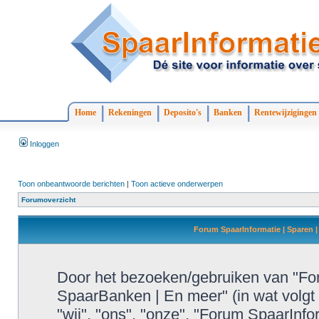
Home
Rekeningen
Deposito's
Banken
Rentewijzigingen
Inloggen
Toon onbeantwoorde berichten
|
Toon actieve onderwerpen
Forumoverzicht
Forum SpaarInformatie | Sparen |
Door het bezoeken/gebruiken van "For
SpaarBanken | En meer" (in wat volgt 
"wij", "ons", "onze", "Forum SpaarInf