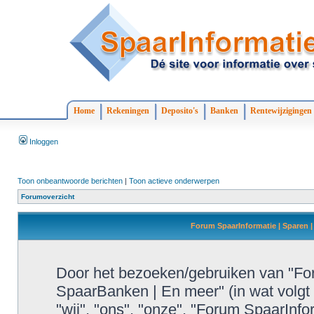
Home
Rekeningen
Deposito's
Banken
Rentewijzigingen
Inloggen
Toon onbeantwoorde berichten
|
Toon actieve onderwerpen
Forumoverzicht
Forum SpaarInformatie | Sparen |
Door het bezoeken/gebruiken van "For
SpaarBanken | En meer" (in wat volgt 
"wij", "ons", "onze", "Forum SpaarInf