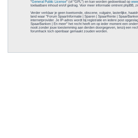
"
General Public License
" (of "GPL") en kan worden gedownload op
www
toelaatbare inhoud en/of gedrag. Voor meer informatie omtrent phpBB, z
Verder verklaar je geen kwetsende, obscene, vulgaire, lasterlijke, haatdr
land waar "Forum SpaarInformatie | Sparen | SpaarRente | SpaarBanken | E
internetprovider. Je IP-adres wordt bij registratie en iedere post opg
SpaarBanken | En meer" het recht heeft om op ieder moment een onderwer
nooit zonder jouw toestemming aan derden doorgegeven, tenzij een rech
forumhack toch openbaar gemaakt zouden worden.