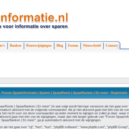
to's
Banken
Rentewijzigingen
Blog
Forum
Nieuwsbrief
Contact
Forum SpaarInformatie | Sparen | SpaarRente | SpaarBanken | En meer - Registratie
rRente | SpaarBanken | En meer" (in wat volgt wordt hiernaar verwezen als het gaat over "w
automatisch akkoord met de volgende voorwaarden. Als je niet akkoord gaat met één van de v
het recht voor om deze voorwaarden op ieder moment te wijzigen en zullen je daar -waar mo
et akkoord gaat met één van de wijzigingen, maak dan niet langer gebruik van "Forum SpaarInf
| SpaarBanken | En meer", ga je automatisch akkoord met de wijzigingen.
en als het gaat over "zij", "hen", "hun", "phpBB-software", "www.phpbb.com", "phpBB Groep",