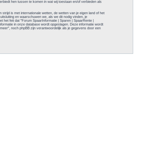
erbiedt hen tussen te komen in wat wij toestaan en/of verbieden als
trijd is met internationale wetten, de wetten van je eigen land of het
uitsluiting en waarschuwen we, als we dit nodig vinden, je
t het feit dat "Forum SpaarInformatie | Sparen | SpaarRente |
informatie in onze database wordt opgeslagen. Deze informatie wordt
meer", noch phpBB zijn verantwoordelijk als je gegevens door een