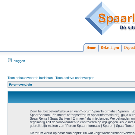
Home
Rekeningen
Deposi
Inloggen
Toon onbeantwoorde berichten
|
Toon actieve onderwerpen
Forumoverzicht
Door het bezoeken/gebruiken van "Forum SpaarInformatie | Sparen | Spaa
SpaarBanken | En meer" of "https://forum.spaarinformatie.nl"), ga je 
SpaarRente | SpaarBanken | En meer" dan niet langer. We behouden ons 
regelmatig zelf de voorwaarden te controleren op wijzigingen. Als je ni
gebruik blijft maken van "Forum SpaarInformatie | Sparen | SpaarRente 
Dit forum werkt op basis van phpBB (in wat volgt wordt hiernaar verwez