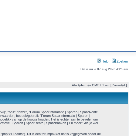
Help
Zoeken
Het is nu vr 07 aug 2026 4:25 am
Alle tijden zijn GMT + 1 uur [ Zomertijd ]
ij", "ons", "onze", "Forum SpaarInformatie | Sparen | SpaarRente |
oorwaarden, bezoek/gebruik "Forum SpaarInformatie | Sparen |
gelijk- van op de hoogte houden. Het is echter aan te bevelen om
ormatie | Sparen | SpaarRente | SpaarBanken | En meer". Als je wel
 "phpBB Teams"). Dit is een forumpakket dat is vrijgegeven onder de