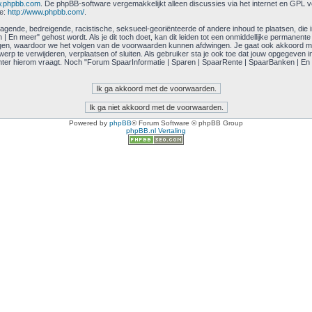
.phpbb.com
. De phpBB-software vergemakkelijkt alleen discussies via het internet en GPL v
ie:
http://www.phpbb.com/
.
agende, bedreigende, racistische, seksueel-georiënteerde of andere inhoud te plaatsen, die in s
n meer" gehost wordt. Als je dit toch doet, kan dit leiden tot een onmiddellijke permanente 
eslagen, waardoor we het volgen van de voorwaarden kunnen afdwingen. Je gaat ook akkoord me
p te verwijderen, verplaatsen of sluiten. Als gebruiker sta je ook toe dat jouw opgegeven 
ter hierom vraagt. Noch "Forum SpaarInformatie | Sparen | SpaarRente | SpaarBanken | En 
Powered by
phpBB
® Forum Software © phpBB Group
phpBB.nl Vertaling