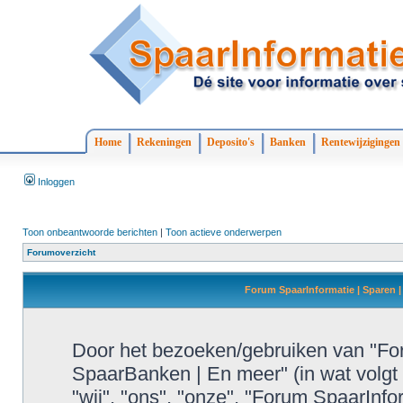
Home
Rekeningen
Deposito's
Banken
Rentewijzigingen
Inloggen
Toon onbeantwoorde berichten
|
Toon actieve onderwerpen
Forumoverzicht
Forum SpaarInformatie | Sparen |
Door het bezoeken/gebruiken van "For
SpaarBanken | En meer" (in wat volgt 
"wij", "ons", "onze", "Forum SpaarInf