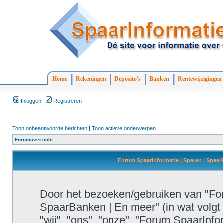
Home
Rekeningen
Deposito's
Banken
Rentewijzigingen
Inloggen
Registreren
Toon onbeantwoorde berichten
|
Toon actieve onderwerpen
Forumoverzicht
Forum SpaarInformatie | Sparen | Spaa
Door het bezoeken/gebruiken van "For
SpaarBanken | En meer" (in wat volgt 
"wij", "ons", "onze", "Forum SpaarInf