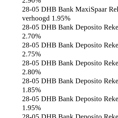
2.90%
28-05 DHB Bank MaxiSpaar Rek
verhoogd 1.95%
28-05 DHB Bank Deposito Reken
2.70%
28-05 DHB Bank Deposito Reken
2.75%
28-05 DHB Bank Deposito Reken
2.80%
28-05 DHB Bank Deposito Reken
1.85%
28-05 DHB Bank Deposito Reken
1.95%
28-05 DHB Bank Deposito Reken