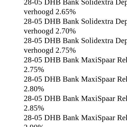
28-05 DHB Bank Solidextra Depo
verhoogd 2.65%
28-05 DHB Bank Solidextra Depo
verhoogd 2.70%
28-05 DHB Bank Solidextra Depo
verhoogd 2.75%
28-05 DHB Bank MaxiSpaar Reke
2.75%
28-05 DHB Bank MaxiSpaar Reke
2.80%
28-05 DHB Bank MaxiSpaar Reke
2.85%
28-05 DHB Bank MaxiSpaar Reke