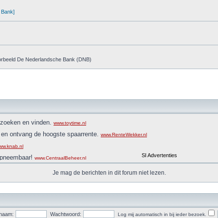
i Bank]
jvoorbeeld De Nederlandsche Bank (DNB)
Je mag de berichten in dit forum niet lezen.
naam:
Wachtwoord:
Log mij automatisch in bij ieder bezoek.