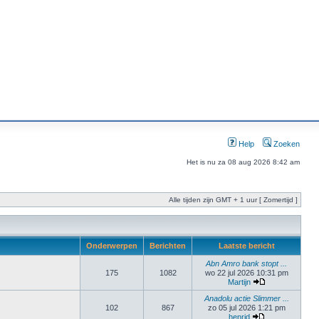
Help
Zoeken
Het is nu za 08 aug 2026 8:42 am
Alle tijden zijn GMT + 1 uur [ Zomertijd ]
Onderwerpen
Berichten
Laatste bericht
Abn Amro bank stopt ...
175
1082
wo 22 jul 2026 10:31 pm
Martijn
Anadolu actie Slimmer ...
102
867
zo 05 jul 2026 1:21 pm
henrid