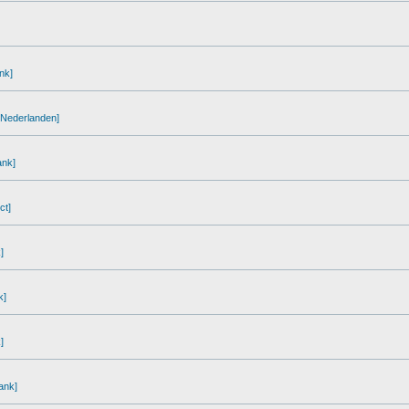
nk]
e-Nederlanden]
ank]
ct]
]
k]
]
ank]