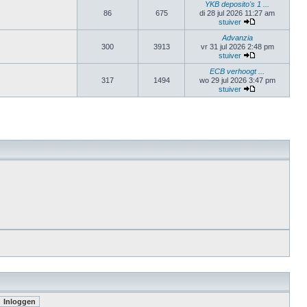
YKB deposito's 1 ...
86
675
di 28 jul 2026 11:27 am
stuiver
Advanzia
300
3913
vr 31 jul 2026 2:48 pm
stuiver
ECB verhoogt ...
317
1494
wo 29 jul 2026 3:47 pm
stuiver