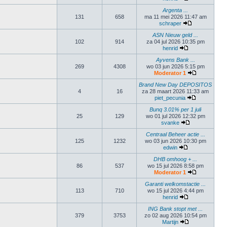
Argenta ...
131
658
ma 11 mei 2026 11:47 am
schraper
ASN Nieuw geld ...
102
914
za 04 jul 2026 10:35 pm
henrid
Ayvens Bank ...
269
4308
wo 03 jun 2026 5:15 pm
Moderator 1
Brand New Day DEPOSITOS
4
16
za 28 maart 2026 11:33 am
piet_pecunia
Bunq 3.01% per 1 juli
25
129
wo 01 jul 2026 12:32 pm
svanke
Centraal Beheer actie ...
125
1232
wo 03 jun 2026 10:30 pm
edwin
DHB omhoog + ...
86
537
wo 15 jul 2026 8:58 pm
Moderator 1
Garanti welkomstactie ...
113
710
wo 15 jul 2026 4:44 pm
henrid
ING Bank stopt met ...
379
3753
zo 02 aug 2026 10:54 pm
Martijn