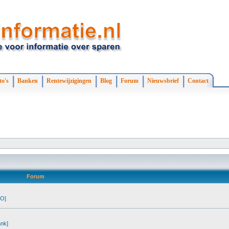
to's
Banken
Rentewijzigingen
Blog
Forum
Nieuwsbrief
Contact
Forum
RO]
ank]