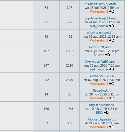
KNAB Flexibel sparen ...
74
397
wo 18 feb 2026 2:59 pm
Moderator 1
Loyds verlaagt 21 mei ...
71
777
za 24 mei 2025 11:12 am
piet_pecunia
NatNed deposito's ...
89
422
ma 03 aug 2026 12:16 am
Moderator 1
Nexent 10 jaars ...
187
2902
ma 06 jul 2026 12:30 pm
stuiver
Overname NIBC door ...
247
2210
ma 03 aug 2026 7:20 pm
piet_pecunia
Rabo per 5-8-26
282
2679
vr 07 aug 2026 12:32 pm
Moderator 1
Regiobank ...
14
60
do 20 nov 2025 5:11 pm
Moderator 1
Bug in adresboek.
166
1063
ma 10 feb 2025 5:34 pm
1500
Triodos deposito's ...
53
389
di 23 jun 2026 11:36 am
Moderator 1