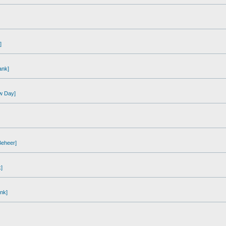
]
ank]
ew Day]
Beheer]
]
ank]