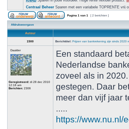
Pagina
1
van
1
[ 2 berichten ]
Afdrukweergave
Auteur
1500
Berichttitel:
Prijzen van bankrekening zijn sinds 2020
Daalder
Een standaard beta
Nederlandse banke
zoveel als in 2020.
Geregistreerd:
di 28 dec 2010
gestegen. Daar bet
12:18 am
Berichten:
2306
meer dan vijf jaar t
.....
https://www.nu.nl/