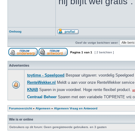
hij blijft wel grati
Omhoog
Geef de vorige berichten weer:
Pagina
1
van
1
[ 2 berichten ]
Advertenties
Forumoverzicht
»
Algemeen
»
Algemeen Vraag en Antwoord
Wie is er online
Gebruikers op dit forum: Geen geregistreerde gebruikers. en 3 gasten