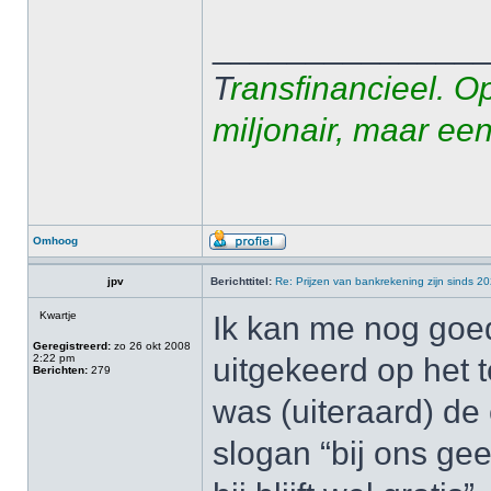
______________
T
ransfinancieel. O
miljonair, maar ee
Omhoog
jpv
Berichttitel:
Re: Prijzen van bankrekening zijn sinds 
Kwartje
Ik kan me nog goed
Geregistreerd:
zo 26 okt 2008
2:22 pm
uitgekeerd op het 
Berichten:
279
was (uiteraard) de
slogan “bij ons ge