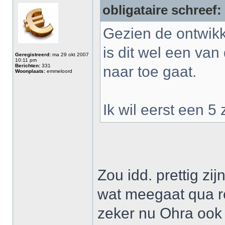
obligataire schreef:
Gezien de ontwikk
is dit wel een va
Geregistreerd:
ma 29 okt 2007
10:11 pm
Berichten:
331
naar toe gaat.
Woonplaats:
emmeloord
Ik wil eerst een 5
Zou idd. prettig zij
wat meegaat qua r
zeker nu Ohra ook