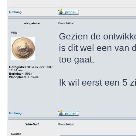
Omhoog
obligataire
Berichttitel:
Vijfje
Gezien de ontwikke
is dit wel een van
toe gaat.
Geregistreerd:
vr 07 dec 2007
12:34 am
Berichten:
5914
Woonplaats:
Obliville
Ik wil eerst een 5 
Omhoog
WitteDuif
Berichttitel:
Kwartje