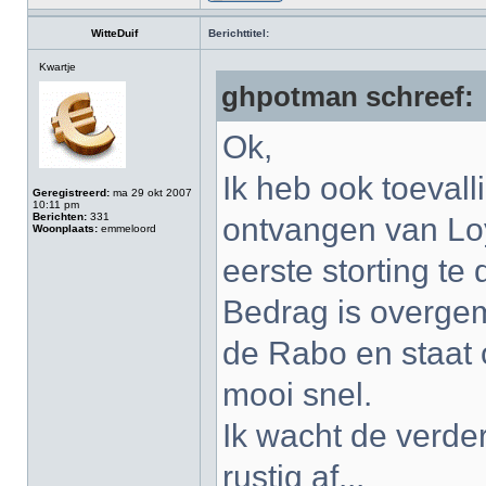
WitteDuif
Berichttitel:
Kwartje
ghpotman schreef:
Ok,
Ik heb ook toeval
Geregistreerd:
ma 29 okt 2007
10:11 pm
Berichten:
331
ontvangen van Loy
Woonplaats:
emmeloord
eerste storting te
Bedrag is overge
de Rabo en staat o
mooi snel.
Ik wacht de verde
rustig af...