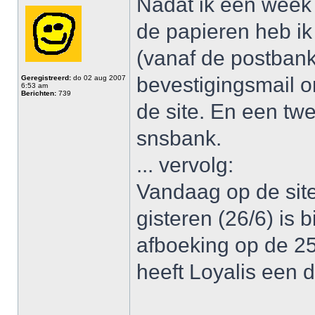
Nadat ik een week
de papieren heb ik
(vanaf de postbank
bevestigingsmail 
Geregistreerd:
do 02 aug 2007
6:53 am
Berichten:
739
de site. En een t
snsbank.
... vervolg:
Vandaag op de sit
gisteren (26/6) is 
afboeking op de 2
heeft Loyalis een d