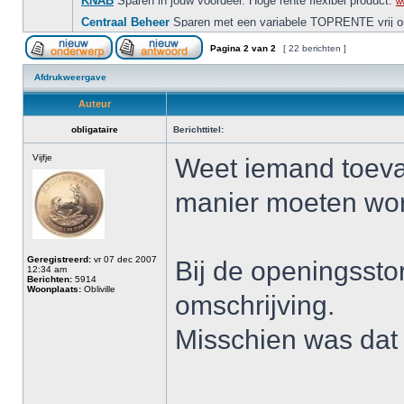
Pagina
2
van
2
[ 22 berichten ]
Afdrukweergave
Auteur
obligataire
Berichttitel:
Vijfje
Weet iemand toeval
manier moeten wo
Geregistreerd:
vr 07 dec 2007
Bij de openingssto
12:34 am
Berichten:
5914
Woonplaats:
Obliville
omschrijving.
Misschien was dat