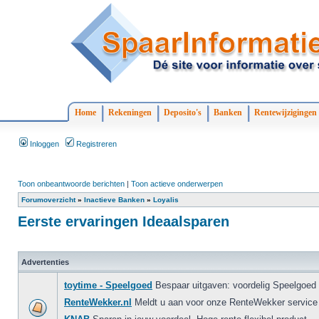
Home
Rekeningen
Deposito's
Banken
Rentewijzigingen
Inloggen
Registreren
Toon onbeantwoorde berichten
|
Toon actieve onderwerpen
Forumoverzicht
»
Inactieve Banken
»
Loyalis
Eerste ervaringen Ideaalsparen
Advertenties