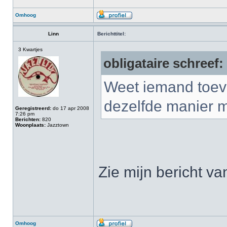
Omhoog
Linn
Berichttitel:
3 Kwartjes
obligataire schreef:
Weet iemand toeval
dezelfde manier 
Geregistreerd:
do 17 apr 2008
7:26 pm
Berichten:
820
Woonplaats:
Jazztown
Zie mijn bericht va
Omhoog