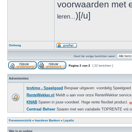
voorwaarden met 
)[/u]
leren...
Omhoog
Geef de vorige berichten weer:
Pagina
2
van
2
[ 22 berichten ]
Advertenties
Forumoverzicht
»
Inactieve Banken
»
Loyalis
Wie is er online