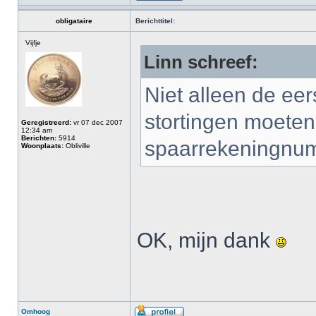
obligataire
Berichttitel:
Vijfje
Linn schreef:
Niet alleen de ee
stortingen moeten
Geregistreerd:
vr 07 dec 2007
12:34 am
Berichten:
5914
spaarrekeningnu
Woonplaats:
Obliville
OK, mijn dank
Omhoog