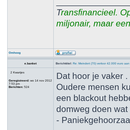
______________
T
ransfinancieel. O
miljonair, maar ee
Omhoog
e.banket
Berichttitel:
Re: Meindert (70) verloor 42.000 euro aan
2 Kwartjes
Dat hoor je vaker .
Geregistreerd:
wo 14 nov 2012
7:53 pm
Oudere mensen ku
Berichten:
524
een blackout hebb
domweg doen wat 
- Paniekgehoorzaa