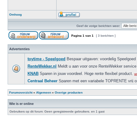
Omhoog
Geef de vorige berichten weer:
Pagina
1
van
1
[ 3 berichten ]
Advertenties
Forumoverzicht
»
Algemeen
»
Overige producten
Wie is er online
Gebruikers op dit forum: Geen geregistreerde gebruikers. en 1 gast