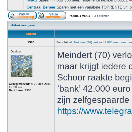
Pagina
1
van
1
[ 3 berichten ]
Afdrukweergave
Auteur
1500
Berichttitel:
Meindert (70) verloor 42.000 euro aan ban
Daalder
Meindert (70) verl
maar krijgt iedere 
Schoor raakte begi
Geregistreerd:
di 28 dec 2010
’bank’ 42.000 euro k
12:18 am
Berichten:
2306
zijn zelfgespaarde
https://www.telegra