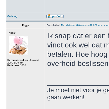
Omhoog
Piggy
Berichttitel:
Re: Meindert (70) verloor 42.000 euro aan
Knaak
Ik snap dat er een
vindt ook wel dat 
betalen. Hoe hoog 
Geregistreerd:
za 28 maart
overheid beslissen
2009 1:29 am
Berichten:
3770
______________
Je moet niet voor je g
gaan werken!