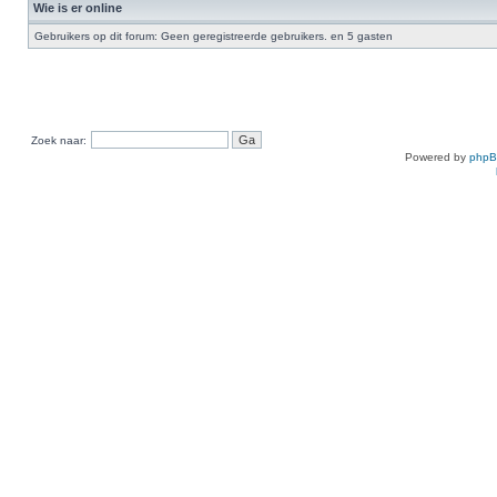
Wie is er online
Gebruikers op dit forum: Geen geregistreerde gebruikers. en 5 gasten
Zoek naar:
Powered by
php