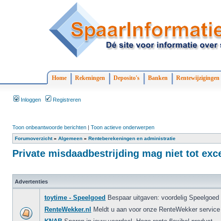
Home
Rekeningen
Deposito's
Banken
Rentewijzigingen
Inloggen
Registreren
Toon onbeantwoorde berichten
|
Toon actieve onderwerpen
Forumoverzicht
»
Algemeen
»
Renteberekeningen en administratie
Private misdaadbestrijding mag niet tot exc
Advertenties