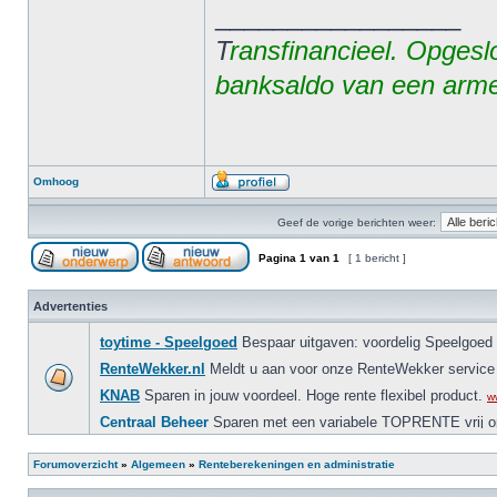
_________________
T
ransfinancieel. Opgesl
banksaldo van een arme
Omhoog
Geef de vorige berichten weer:
Pagina
1
van
1
[ 1 bericht ]
Advertenties
Forumoverzicht
»
Algemeen
»
Renteberekeningen en administratie