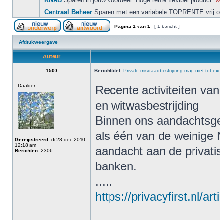
Pagina
1
van
1
[ 1 bericht ]
Afdrukweergave
Auteur
1500
Berichttitel:
Private misdaadbestrijding mag niet tot ex
Daalder
Recente activiteiten van 
en witwasbestrijding
Binnen ons aandachtsgeb
als één van de weinige 
Geregistreerd:
di 28 dec 2010
12:18 am
aandacht aan de privati
Berichten:
2306
banken.
.....
https://privacyfirst.nl/art