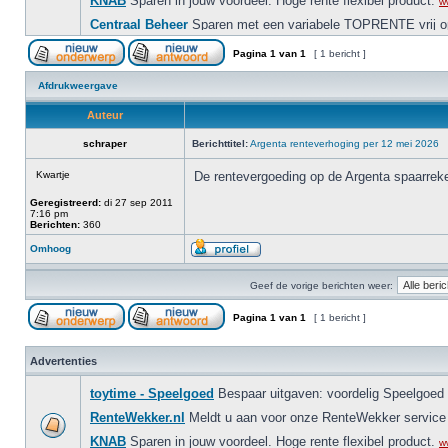
Pagina
1
van
1
[ 1 bericht ]
Afdrukweergave
Auteur
schraper
Berichttitel:
Argenta renteverhoging per 12 mei 2026
Kwartje
De rentevergoeding op de Argenta spaarre
Geregistreerd:
di 27 sep 2011
7:16 pm
Berichten:
360
Omhoog
Geef de vorige berichten weer:
Pagina
1
van
1
[ 1 bericht ]
Advertenties