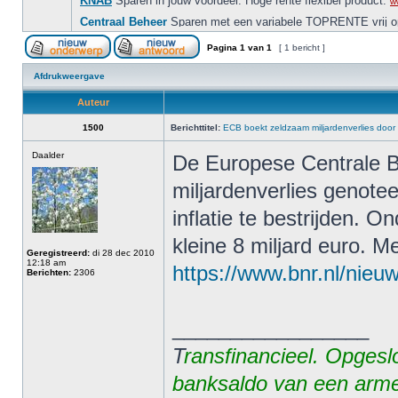
Pagina
1
van
1
[ 1 bericht ]
Afdrukweergave
Auteur
1500
Berichttitel:
ECB boekt zeldzaam miljardenverlies door 
Daalder
De Europese Centrale B
miljardenverlies genote
inflatie te bestrijden. 
kleine 8 miljard euro. M
Geregistreerd:
di 28 dec 2010
12:18 am
https://www.bnr.nl/nieu
Berichten:
2306
_________________
T
ransfinancieel. Opgesl
banksaldo van een arme