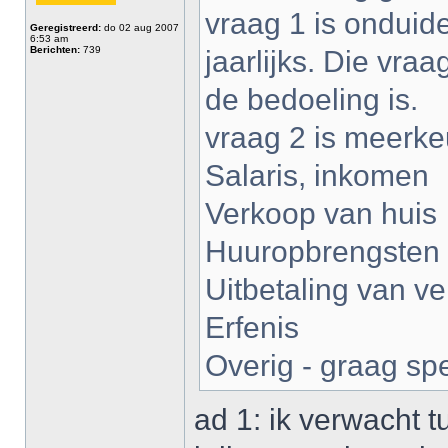
vraag 1 is onduide
Geregistreerd:
do 02 aug 2007
6:53 am
Berichten:
739
jaarlijks. Die vr
de bedoeling is.
vraag 2 is meerk
Salaris, inkomen
Verkoop van huis
Huuropbrengsten
Uitbetaling van v
Erfenis
Overig - graag spe
ad 1: ik verwacht 