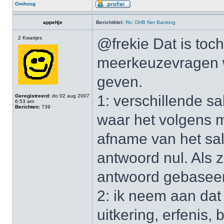
Omhoog
appeltje
Berichttitel:
Re: DHB Net Banking
2 Kwartjes
@frekie Dat is toc
meerkeuzevragen 
geven.
1: verschillende sa
Geregistreerd:
do 02 aug 2007
6:53 am
Berichten:
739
waar het volgens 
afname van het sald
antwoord nul. Als z
antwoord gebaseer
2: ik neem aan dat 
uitkering, erfenis,