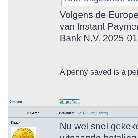
Volgens de Europe
van Instant Payme
Bank N.V. 2025-01
A penny saved is a pe
Omhoog
BillGates
Berichttitel:
Re: DHB Net Banking
Knaak
Nu wel snel gekek
uitgaande betaling