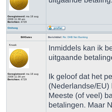
Geregistreerd:
ma 18 aug
2008 11:38 am
Berichten:
4729
Omhoog
BillGates
Berichttitel:
Re: DHB Net Banking
Knaak
Inmiddels kan ik be
uitgaande betalin
Ik geloof dat het pe
Geregistreerd:
ma 18 aug
2008 11:38 am
Berichten:
4729
(Nederlandse/EU)
Meeste (of veel) 
betalingen. Maar NI