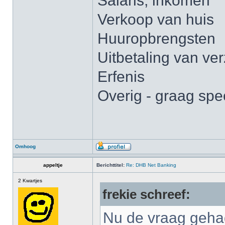
Salaris, inkomen
Verkoop van huis
Huuropbrengsten
Uitbetaling van ve
Erfenis
Overig - graag spe
Omhoog
appeltje
Berichttitel:
Re: DHB Net Banking
2 Kwartjes
frekie schreef:
Nu de vraag gehad