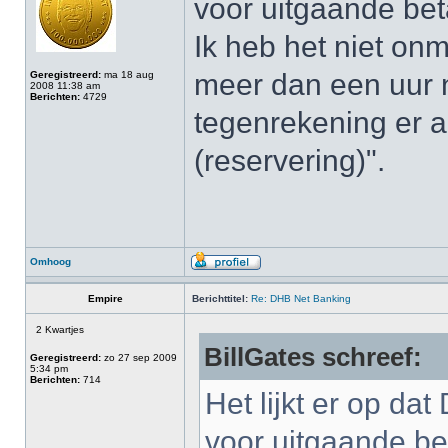
voor uitgaande bet
Ik heb het niet onm
meer dan een uur n
Geregistreerd:
ma 18 aug
2008 11:38 am
Berichten:
4729
tegenrekening er a
(reservering)".
Omhoog
Empire
Berichttitel:
Re: DHB Net Banking
2 Kwartjes
BillGates schreef:
Geregistreerd:
zo 27 sep 2009
5:34 pm
Berichten:
714
Het lijkt er op da
voor uitgaande be