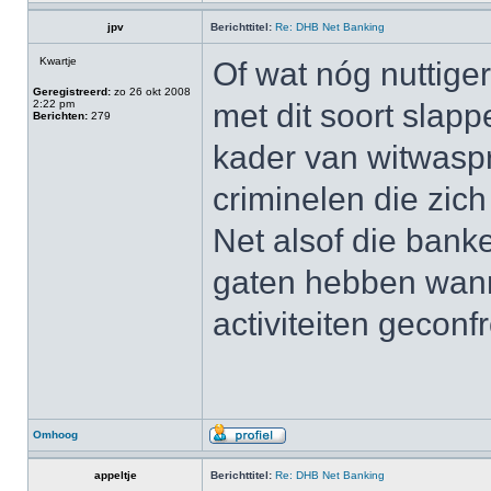
jpv
Berichttitel:
Re: DHB Net Banking
Kwartje
Of wat nóg nuttige
Geregistreerd:
zo 26 okt 2008
2:22 pm
met dit soort slapp
Berichten:
279
kader van witwaspr
criminelen die zic
Net alsof die banke
gaten hebben wann
activiteiten gecon
Omhoog
appeltje
Berichttitel:
Re: DHB Net Banking