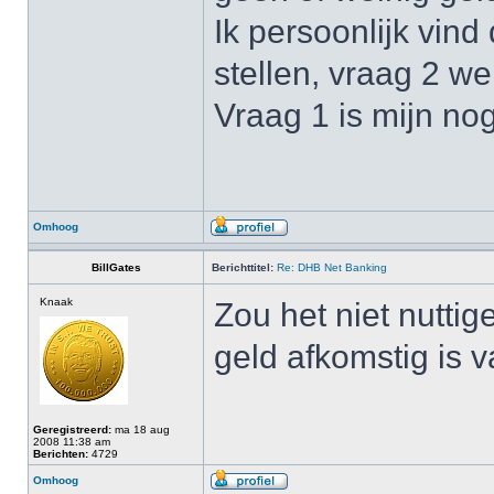
Ik persoonlijk vin
stellen, vraag 2 we
Vraag 1 is mijn nog
Omhoog
BillGates
Berichttitel:
Re: DHB Net Banking
Knaak
Zou het niet nuttig
geld afkomstig is v
Geregistreerd:
ma 18 aug
2008 11:38 am
Berichten:
4729
Omhoog