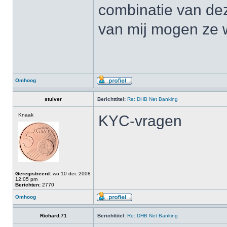
combinatie van de
van mij mogen ze w
Omhoog
stuiver
Berichttitel:
Re: DHB Net Banking
Knaak
KYC-vragen
Geregistreerd:
wo 10 dec 2008
12:05 pm
Berichten:
2770
Omhoog
Richard.71
Berichttitel:
Re: DHB Net Banking