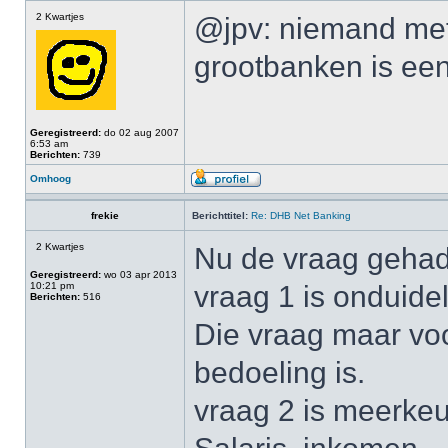
2 Kwartjes
@jpv: niemand met
grootbanken is ee
Geregistreerd:
do 02 aug 2007
6:53 am
Berichten:
739
Omhoog
frekie
Berichttitel:
Re: DHB Net Banking
2 Kwartjes
Nu de vraag gehad 
Geregistreerd:
wo 03 apr 2013
10:21 pm
vraag 1 is onduidel
Berichten:
516
Die vraag maar vo
bedoeling is.
vraag 2 is meerke