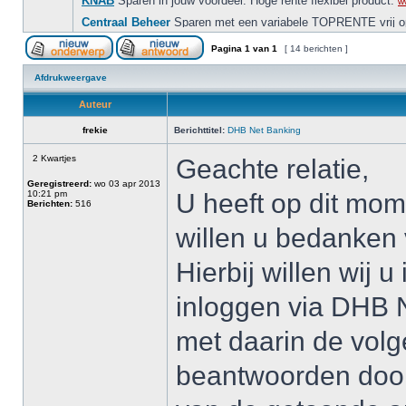
Pagina
1
van
1
[ 14 berichten ]
Afdrukweergave
Auteur
frekie
Berichttitel:
DHB Net Banking
2 Kwartjes
Geachte relatie,
Geregistreerd:
wo 03 apr 2013
10:21 pm
U heeft op dit mom
Berichten:
516
willen u bedanken 
Hierbij willen wij u
inloggen via DHB N
met daarin de volg
beantwoorden door