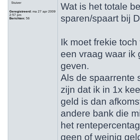
Stuiver
Wat is het totale b
Geregistreerd:
ma 27 apr 2009
2:57 pm
sparen/spaart bij
Berichten:
56
Ik moet frekie toch
een vraag waar ik
geven.
Als de spaarrente 
zijn dat ik in 1x k
geld is dan afkoms
andere bank die mi
het rentepercentage
geen of weinig gel