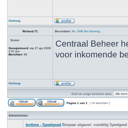
Omhoog
Richard.71
Berichttitel:
Re: DHB Net Banking
Stuiver
Centraal Beheer h
Geregistreerd:
ma 27 apr 2009
2:57 pm
voor inkomende be
Berichten:
56
Omhoog
Geef de vorige berichten weer:
Pagina
1
van
1
[ 14 berichten ]
Advertenties