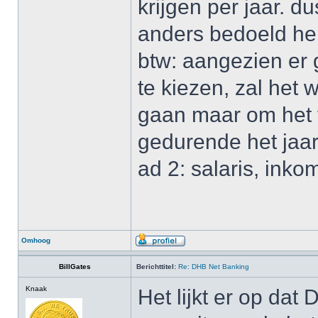
krijgen per jaar. 
anders bedoeld heb
btw: aangezien er 
te kiezen, zal het
gaan maar om het 
gedurende het jaar
ad 2: salaris, inko
Omhoog
BillGates
Berichttitel:
Re: DHB Net Banking
Knaak
Het lijkt er op da