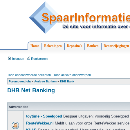
Home
Rekeningen
Deposito's
Banken
Rentewijzigingen
Inloggen
Registreren
Toon onbeantwoorde berichten
|
Toon actieve onderwerpen
Forumoverzicht
»
Actieve Banken
»
DHB Bank
DHB Net Banking
Advertenties