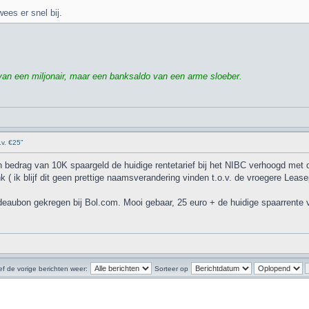
ees er snel bij.
 van een miljonair, maar een banksaldo van een arme sloeber.
.v. €25”
bedrag van 10K spaargeld de huidige rentetarief bij het NIBC verhoogd met 
k ( ik blijf dit geen prettige naamsverandering vinden t.o.v. de vroegere Leas
 Cadeaubon gekregen bij Bol.com. Mooi gebaar, 25 euro + de huidige spaarrente
f de vorige berichten weer:
Sorteer op