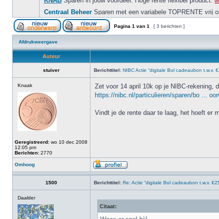
Pagina
1
van
1
[ 3 berichten ]
Afdrukweergave
Auteur
stuiver
Berichttitel:
NIBC Actie “digitale Bol cadeaubon t.w.v. 
Knaak
Zet voor 14 april 10k op je NIBC-rekening, 
https://nibc.nl/particulieren/sparen/bo ... o
Vindt je de rente daar te laag, het hoeft er
Geregistreerd:
wo 10 dec 2008
12:05 pm
Berichten:
2770
Omhoog
1500
Berichttitel:
Re: Actie “digitale Bol cadeaubon t.w.v. €2
Daalder
Citaat: