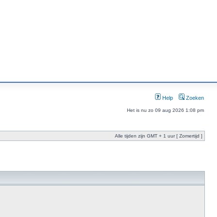
Help
Zoeken
Het is nu zo 09 aug 2026 1:08 pm
Alle tijden zijn GMT + 1 uur [ Zomertijd ]