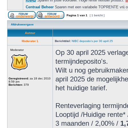
Pagina
1
van
1
[ 1 bericht ]
Afdrukweergave
Auteur
Moderator 1
Berichttitel:
NIBC deposito's per 30 april 25
Moderator
Op 30 april 2025 verlag
termijndeposito's.
Wilt u nog gebruikmaken
april 2025 de mogelijkh
Geregistreerd:
za 18 dec 2010
8:59 am
Berichten:
379
het huidige tarief.
Renteverlaging termijnde
Looptijd /Huidige rente* 
3 maanden / 2,00% /
1,