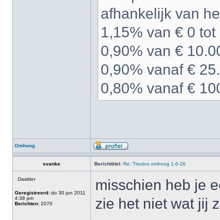
afhankelijk van he
1,15% van € 0 tot
0,90% van € 10.00
0,90% vanaf € 25.
0,80% vanaf € 10
Omhoog
svanke
Berichttitel:
Re: Triodos omhoog 1-6-26
Daalder
misschien heb je ee
Geregistreerd:
do 30 jun 2011
4:38 pm
zie het niet wat jij z
Berichten:
2070