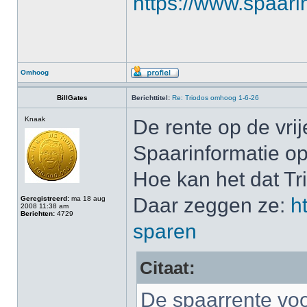
https://www.spaari
Omhoog
BillGates
Berichttitel:
Re: Triodos omhoog 1-6-26
Knaak
De rente op de vri
Spaarinformatie o
Hoe kan het dat Tri
Daar zeggen ze:
h
Geregistreerd:
ma 18 aug
2008 11:38 am
Berichten:
4729
sparen
Citaat:
De spaarrente voo