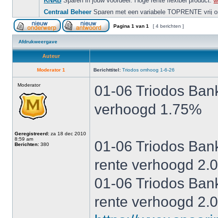
Pagina
1
van
1
[ 4 berichten ]
Afdrukweergave
Auteur
Moderator 1
Berichttitel:
Triodos omhoog 1-6-26
Moderator
01-06 Triodos Ban
verhoogd 1.75%
Geregistreerd:
za 18 dec 2010
8:59 am
01-06 Triodos Bank
Berichten:
380
rente verhoogd 2.
01-06 Triodos Bank
rente verhoogd 2.