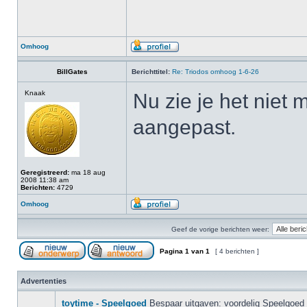
Omhoog
BillGates
Berichttitel:
Re: Triodos omhoog 1-6-26
Knaak
Nu zie je het niet 
aangepast.
Geregistreerd:
ma 18 aug
2008 11:38 am
Berichten:
4729
Omhoog
Geef de vorige berichten weer:
Pagina
1
van
1
[ 4 berichten ]
Advertenties