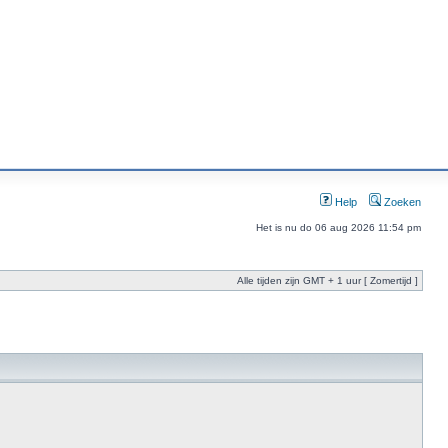
Help
Zoeken
Het is nu do 06 aug 2026 11:54 pm
Alle tijden zijn GMT + 1 uur [ Zomertijd ]