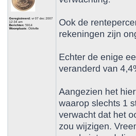
Geregistreerd:
vr 07 dec 2007
Ook de renteperce
12:34 am
Berichten:
5914
Woonplaats:
Obliville
rekeningen zijn on
Echter de enige ee
veranderd van 4,4
Aangezien het hier
waarop slechts 1 s
verwacht dat het o
zou wijzigen. Vree