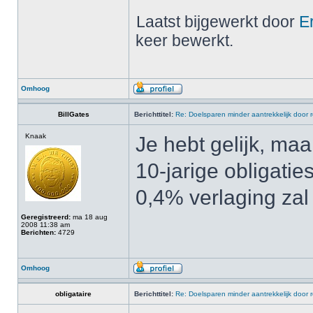
Laatst bijgewerkt door
E
keer bewerkt.
Omhoog
BillGates
Berichttitel:
Re: Doelsparen minder aantrekkelijk door 
Knaak
Je hebt gelijk, maa
10-jarige obligatie
0,4% verlaging zal 
Geregistreerd:
ma 18 aug
2008 11:38 am
Berichten:
4729
Omhoog
obligataire
Berichttitel:
Re: Doelsparen minder aantrekkelijk door 