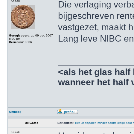
Knaak
Die verlaging verba
bijgeschreven ren
vastgezet, maakt he
Lang leve NIBC en
Geregistreerd:
zo 09 dec 2007
8:20 pm
Berichten:
3836
______________
<als het glas half 
wanneer het half v
Omhoog
BillGates
Berichttitel:
Re: Doelsparen minder aantrekkelijk door 
Knaak