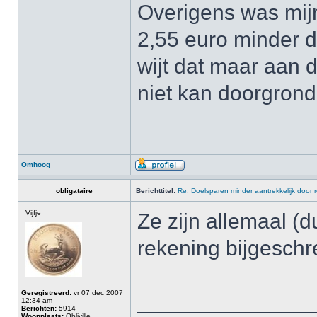
Overigens was mijn
2,55 euro minder 
wijt dat maar aan 
niet kan doorgrond
Omhoog
obligataire
Berichttitel:
Re: Doelsparen minder aantrekkelijk door 
Vijfje
Ze zijn allemaal (
rekening bijgeschr
Geregistreerd:
vr 07 dec 2007
______________
12:34 am
Berichten:
5914
Woonplaats:
Obliville