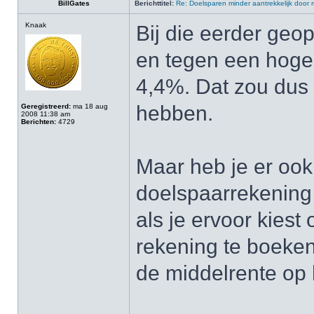
BillGates
Berichttitel:
Re: Doelsparen minder aantrekkelijk door 
Knaak
Bij die eerder geo
en tegen een hoge
4,4%. Dat zou dus
hebben.
Geregistreerd:
ma 18 aug
2008 11:38 am
Berichten:
4729
Maar heb je er oo
doelspaarrekening 
als je ervoor kies
rekening te boeke
de middelrente op 