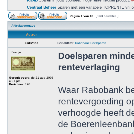
Pagina
1
van
18
[ 263 berichten ]
Afdrukweergave
Auteur
ErikVries
Berichttitel:
Rabobank Doelsparen
Kwartje
Doelsparen minder
renteverlaging
Geregistreerd:
do 21 aug 2008
4:21 pm
Berichten:
490
Waar Rabobank be
rentevergoeding o
verhoogde heeft de
de Boerenleenbank 