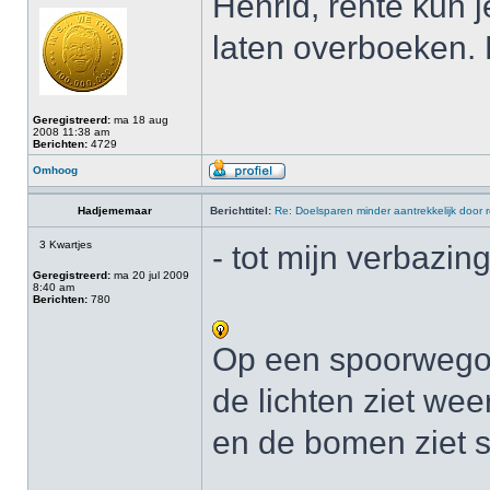
Henrid, rente kun j
laten overboeken. 
Geregistreerd:
ma 18 aug
2008 11:38 am
Berichten:
4729
Omhoog
Hadjememaar
Berichttitel:
Re: Doelsparen minder aantrekkelijk door 
3 Kwartjes
- tot mijn verbazing
Geregistreerd:
ma 20 jul 2009
8:40 am
Berichten:
780
Op een spoorwegov
de lichten ziet wee
en de bomen ziet s