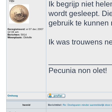
Vijfje
Ik begrijp niet he
wordt gesleept. Di
gebruik te kunnen
Geregistreerd:
vr 07 dec 2007
12:34 am
Berichten:
5914
Woonplaats:
Obliville
Ik was trouwens ne
______________
Pecunia non olet!
Omhoog
henrid
Berichttitel:
Re: Doelsparen minder aantrekkelijk door 