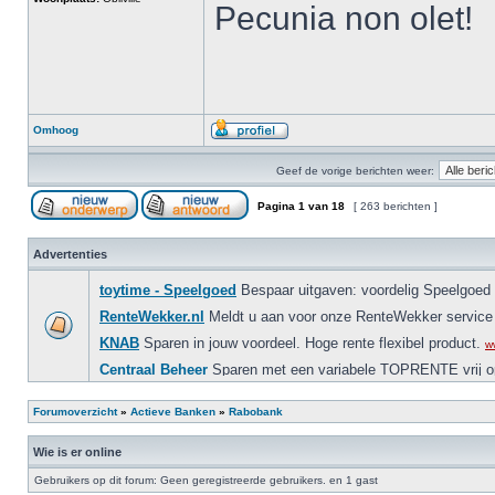
Pecunia non olet!
Omhoog
Geef de vorige berichten weer:
Pagina
1
van
18
[ 263 berichten ]
Advertenties
Forumoverzicht
»
Actieve Banken
»
Rabobank
Wie is er online
Gebruikers op dit forum: Geen geregistreerde gebruikers. en 1 gast