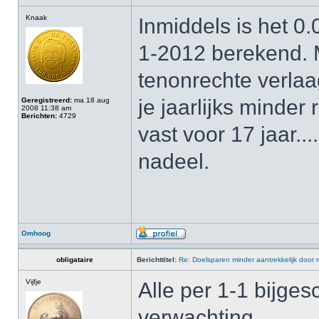
Knaak
Inmiddels is het 0.
1-2012 berekend. M
tenonrechte verla
je jaarlijks minder
Geregistreerd:
ma 18 aug
2008 11:38 am
Berichten:
4729
vast voor 17 jaar..
nadeel.
Omhoog
obligataire
Berichttitel:
Re: Doelsparen minder aantrekkelijk door 
Vijfje
Alle per 1-1 bijge
verwachting.