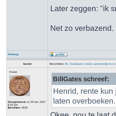
Later zeggen: "ik 
Net zo verbazend.
Omhoog
henrid
Berichttitel:
Re: Doelsparen minder aantrekkelijk door 
Knaak
BillGates schreef:
Henrid, rente kun 
laten overboeken.
Geregistreerd:
zo 09 dec 2007
8:20 pm
Berichten:
3836
Okee, nou te laat 