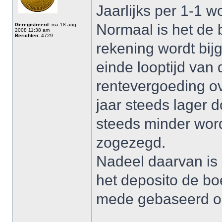
Jaarlijks per 1-1 w
Normaal is het de 
Geregistreerd:
ma 18 aug
2008 11:38 am
Berichten:
4729
rekening wordt bijg
einde looptijd van 
rentevergoeding ov
jaar steeds lager d
steeds minder word
zogezegd.
Nadeel daarvan is 
het deposito de bo
mede gebaseerd op