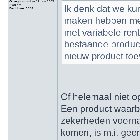
Geregistreerd:
vr 23 nov 2007
2:48 am
Ik denk dat we kun
Berichten:
5064
maken hebben met
met variabele ren
bestaande produc
nieuw product toe
Of helemaal niet 
Een product waarb
zekerheden voorna
komen, is m.i. gee