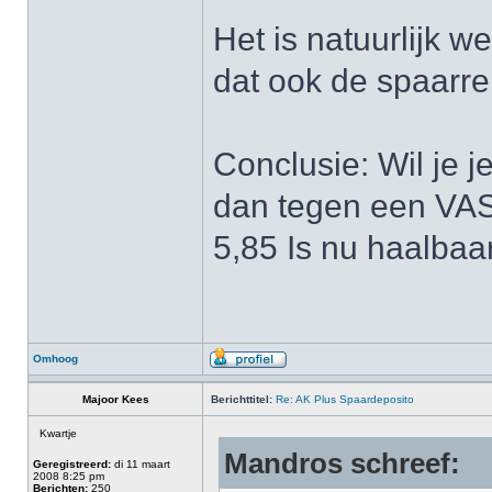
Het is natuurlijk we
dat ook de spaarr
Conclusie: Wil je j
dan tegen een VAST
5,85 Is nu haalbaar
Omhoog
Majoor Kees
Berichttitel:
Re: AK Plus Spaardeposito
Kwartje
Mandros schreef:
Geregistreerd:
di 11 maart
2008 8:25 pm
Berichten:
250