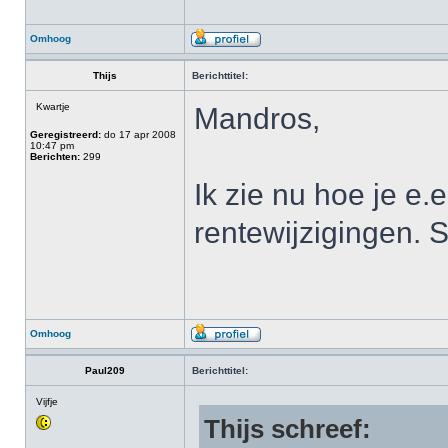
Omhoog
Thijs
Berichttitel:
Kwartje
Mandros,
Geregistreerd:
do 17 apr 2008
10:47 pm
Berichten:
299
Ik zie nu hoe je e.
rentewijzigingen. S
Omhoog
Paul209
Berichttitel:
Vijfje
Thijs schreef: