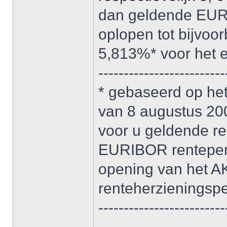
dan geldende EURI
oplopen tot bijvoo
5,813%* voor het e
-------------------------
* gebaseerd op h
van 8 augustus 2008
voor u geldende re
EURIBOR renteperc
opening van het A
renteherzieningspe
-------------------------