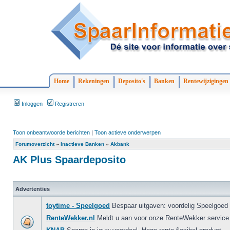
Home
Rekeningen
Deposito's
Banken
Rentewijzigingen
Inloggen
Registreren
Toon onbeantwoorde berichten
|
Toon actieve onderwerpen
Forumoverzicht
»
Inactieve Banken
»
Akbank
AK Plus Spaardeposito
Advertenties