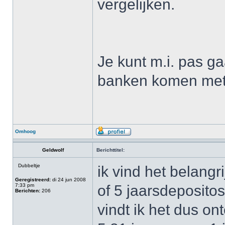
vergelijken.
Je kunt m.i. pas ga
banken komen met 
Omhoog
Geldwolf
Berichttitel:
Dubbeltje
ik vind het belangr
Geregistreerd:
di 24 jun 2008
7:33 pm
of 5 jaarsdepositos 
Berichten:
206
vindt ik het dus on