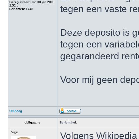
Geregistreerd:
wo 30 jan 2008
2:52 pm
tegen een vaste re
Berichten:
1748
Deze deposito is ge
tegen een variabel
gegarandeerd ren
Voor mij geen depo
Omhoog
obligataire
Berichttitel:
Vijfje
Volgens Wikipedia 