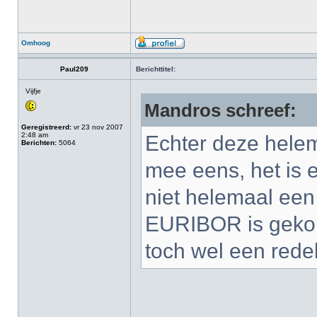
Omhoog
Paul209
Berichttitel:
Vijfje
Mandros schreef:
Geregistreerd:
vr 23 nov 2007
2:48 am
Echter deze helem
Berichten:
5064
mee eens, het is 
niet helemaal een
EURIBOR is gekop
toch wel een redel