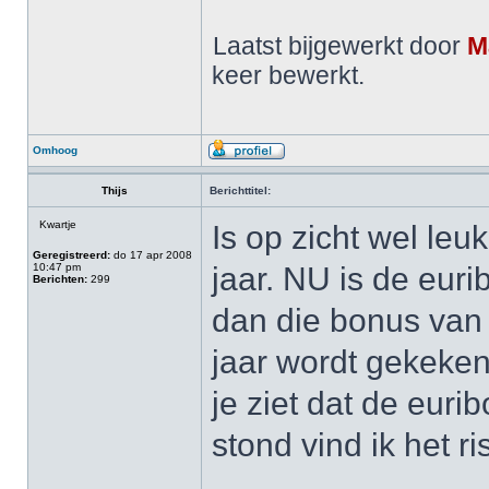
Laatst bijgewerkt door
M
keer bewerkt.
Omhoog
Thijs
Berichttitel:
Kwartje
Is op zicht wel leu
Geregistreerd:
do 17 apr 2008
10:47 pm
jaar. NU is de euri
Berichten:
299
dan die bonus van 0
jaar wordt gekeken
je ziet dat de euri
stond vind ik het r