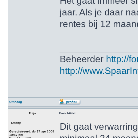
Het gaat immeer sn
jaar. Als je daar n
rentes bij 12 maan
______________
Beheerder
http://f
http://www.SpaarInf
Omhoog
Thijs
Berichttitel:
Kwartje
Dit gaat verwarrin
Geregistreerd:
do 17 apr 2008
10:47 pm