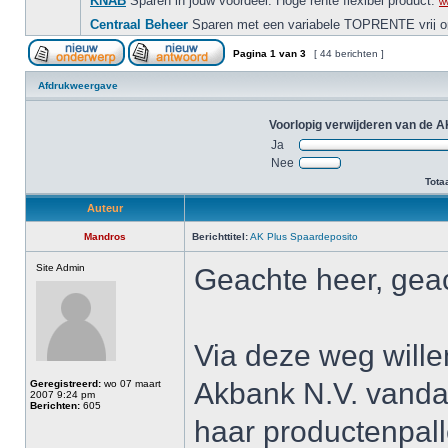
Pagina
1
van
3
[ 44 berichten ]
Afdrukweergave
Voorlopig verwijderen van de A
Ja
Nee
Tota
Auteur
Mandros
Berichttitel:
AK Plus Spaardeposito
Site Admin
Geachte heer, gea
Via deze weg willen
Akbank N.V. vanda
Geregistreerd:
wo 07 maart
2007 9:24 pm
Berichten:
605
haar productenpall