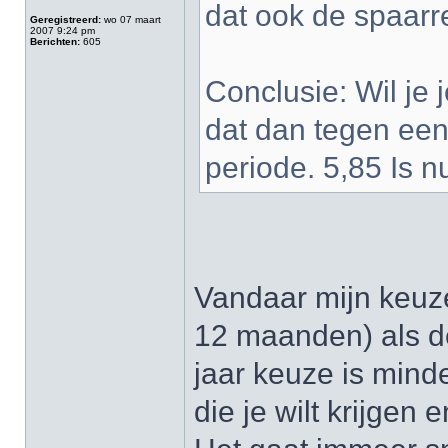
dat ook de spaar
Geregistreerd:
wo 07 maart
2007 9:24 pm
Berichten:
605
Conclusie: Wil je 
dat dan tegen een
periode. 5,85 Is n
Vandaar mijn keuze
12 maanden) als de
jaar keuze is mind
die je wilt krijgen