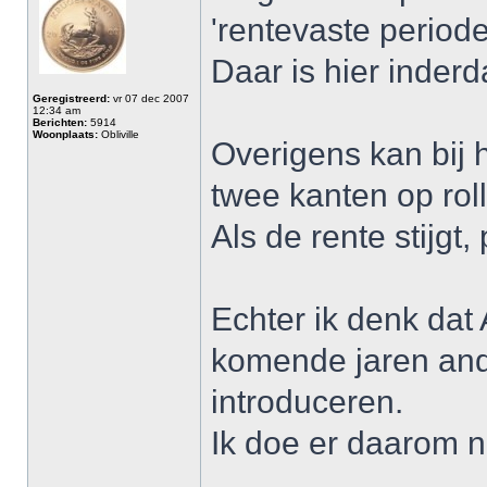
'rentevaste periode
Daar is hier inder
Geregistreerd:
vr 07 dec 2007
12:34 am
Berichten:
5914
Woonplaats:
Obliville
Overigens kan bij h
twee kanten op rol
Als de rente stijgt,
Echter ik denk dat
komende jaren ande
introduceren.
Ik doe er daarom n