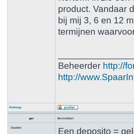
product. Vandaar 
bij mij 3, 6 en 12 
termijnen waarvoor 
______________
Beheerder
http://f
http://www.SpaarInf
Omhoog
ger
Berichttitel:
Daalder
Een deposito = geld