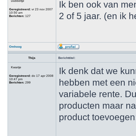
Dubbeltje
Ik ben ook van menin
Geregistreerd:
vr 23 nov 2007
10:50 am
2 of 5 jaar. (en ik 
Berichten:
127
Omhoog
Thijs
Berichttitel:
Kwartje
Ik denk dat we kun
Geregistreerd:
do 17 apr 2008
10:47 pm
hebben met een ni
Berichten:
299
variabele rente. D
producten maar na
product toevoegen: