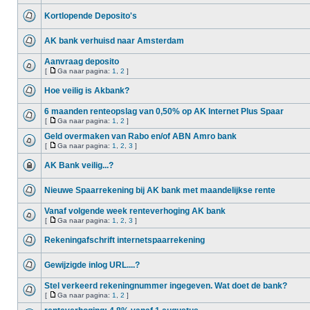
Kortlopende Deposito's
AK bank verhuisd naar Amsterdam
Aanvraag deposito
[
Ga naar pagina:
1
,
2
]
Hoe veilig is Akbank?
6 maanden renteopslag van 0,50% op AK Internet Plus Spaar
[
Ga naar pagina:
1
,
2
]
Geld overmaken van Rabo en/of ABN Amro bank
[
Ga naar pagina:
1
,
2
,
3
]
AK Bank veilig...?
Nieuwe Spaarrekening bij AK bank met maandelijkse rente
Vanaf volgende week renteverhoging AK bank
[
Ga naar pagina:
1
,
2
,
3
]
Rekeningafschrift internetspaarrekening
Gewijzigde inlog URL....?
Stel verkeerd rekeningnummer ingegeven. Wat doet de bank?
[
Ga naar pagina:
1
,
2
]