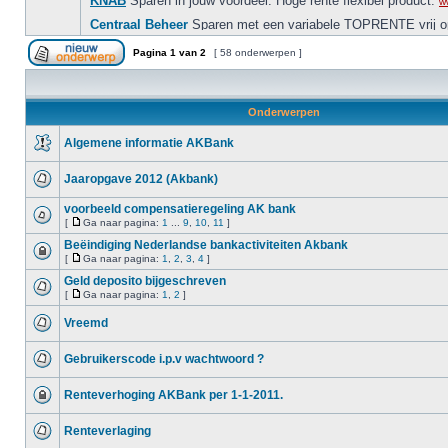
Pagina
1
van
2
[ 58 onderwerpen ]
Onderwerpen
Algemene informatie AKBank
Jaaropgave 2012 (Akbank)
voorbeeld compensatieregeling AK bank
[
Ga naar pagina:
1
...
9
,
10
,
11
]
Beëindiging Nederlandse bankactiviteiten Akbank
[
Ga naar pagina:
1
,
2
,
3
,
4
]
Geld deposito bijgeschreven
[
Ga naar pagina:
1
,
2
]
Vreemd
Gebruikerscode i.p.v wachtwoord ?
Renteverhoging AKBank per 1-1-2011.
Renteverlaging