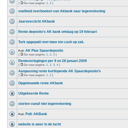
[
Ga naar pagina:
1
,
2
]
snelheid overboeken van Akbank naar tegenrekening
Jaaroverzicht AKbank
Rente deposito's AK bank omlaag op 19 februari
Turk opgepakt met twee ton cash op zak.
AK Plus Spaardeposito
Poll:
[
Ga naar pagina:
1
,
2
,
3
]
Renteverlagingen per 9 en 28 januari 2009
[
Ga naar pagina:
1
,
2
,
3
,
4
]
Aanpassing rente kortlopende AK Spaardeposito’s
[
Ga naar pagina:
1
,
2
]
Opgebouwde rente AKbank
Uitgekeerde Rente
storten vanaf niet tegenrekening
Poll: AKBank
Poll:
website is weer in de lucht