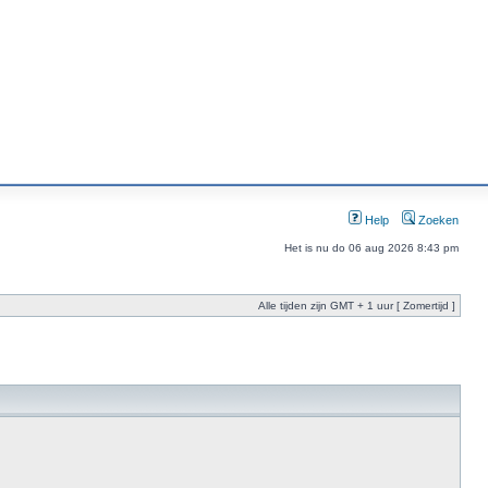
Help
Zoeken
Het is nu do 06 aug 2026 8:43 pm
Alle tijden zijn GMT + 1 uur [ Zomertijd ]