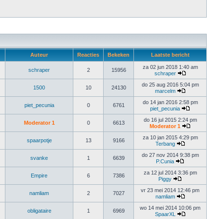
Auteur
Reacties
Bekeken
Laatste bericht
za 02 jun 2018 1:40 am
schraper
2
15956
schraper
do 25 aug 2016 5:04 pm
1500
10
24130
marcelm
do 14 jan 2016 2:58 pm
piet_pecunia
0
6761
piet_pecunia
do 16 jul 2015 2:24 pm
Moderator 1
0
6613
Moderator 1
za 10 jan 2015 4:29 pm
spaarpotje
13
9166
Terbang
do 27 nov 2014 9:38 pm
svanke
1
6639
P.Cunia
za 12 jul 2014 3:36 pm
Empire
6
7386
Piggy
vr 23 mei 2014 12:46 pm
namliam
2
7027
namliam
wo 14 mei 2014 10:06 pm
obligataire
1
6969
SpaarXL