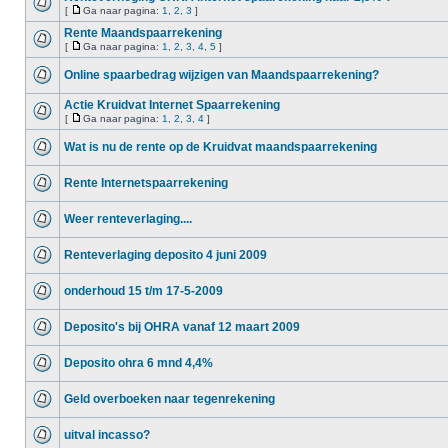
[
Ga naar pagina:
1
,
2
,
3
]
Rente Maandspaarrekening
[
Ga naar pagina:
1
,
2
,
3
,
4
,
5
]
Online spaarbedrag wijzigen van Maandspaarrekening?
Actie Kruidvat Internet Spaarrekening
[
Ga naar pagina:
1
,
2
,
3
,
4
]
Wat is nu de rente op de Kruidvat maandspaarrekening
Rente Internetspaarrekening
Weer renteverlaging....
Renteverlaging deposito 4 juni 2009
onderhoud 15 t/m 17-5-2009
Deposito's bij OHRA vanaf 12 maart 2009
Deposito ohra 6 mnd 4,4%
Geld overboeken naar tegenrekening
uitval incasso?