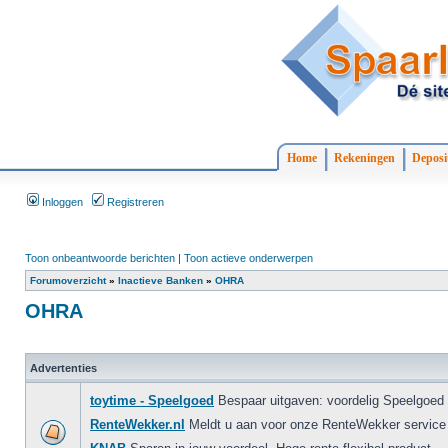
Home
Rekeningen
Deposi
Inloggen
Registreren
Toon onbeantwoorde berichten
|
Toon actieve onderwerpen
Forumoverzicht
»
Inactieve Banken
»
OHRA
OHRA
Advertenties