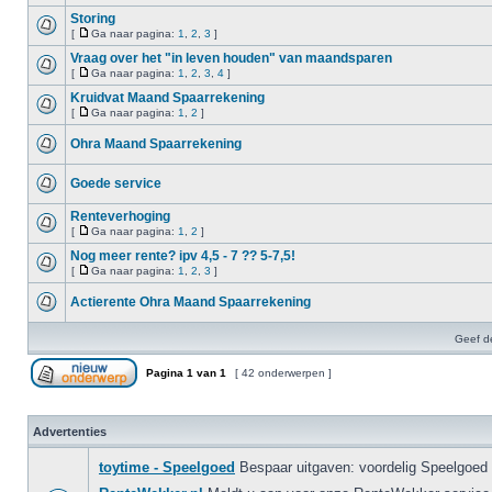
Storing
[
Ga naar pagina:
1
,
2
,
3
]
Vraag over het "in leven houden" van maandsparen
[
Ga naar pagina:
1
,
2
,
3
,
4
]
Kruidvat Maand Spaarrekening
[
Ga naar pagina:
1
,
2
]
Ohra Maand Spaarrekening
Goede service
Renteverhoging
[
Ga naar pagina:
1
,
2
]
Nog meer rente? ipv 4,5 - 7 ?? 5-7,5!
[
Ga naar pagina:
1
,
2
,
3
]
Actierente Ohra Maand Spaarrekening
Geef d
Pagina
1
van
1
[ 42 onderwerpen ]
Advertenties