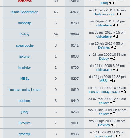
Mandros
30
24081
juanj
ma 19 sep 2011 1:16 am
Klaas Spaargaren
65
42638
Hadjememaar
wo 29 jun 2011 1:54 pm
dubbeltje
6
8789
obligataire
ma 05 apr 2010 7:15 pm
Doboy
54
30044
obligataire
ma 15 feb 2010 4:55 pm
spaarcootje
3
9141
DeVries
vr 28 aug 2009 10:53 pm
jpkunst
1
8083
Doboy
do 04 jun 2009 3:26 pm
knulleke
2
8760
obligataire
do 04 jun 2009 12:38 pm
MBSL
0
8297
MBSL
do 14 mei 2009 10:48 am
Icesave today,I save
0
8610
Icesave today,I save
do 07 mei 2009 12:48 am
edebont
6
9440
stuiver
wo 06 mei 2009 11:32 am
juanj
6
9268
stuiver
wo 22 apr 2009 2:38 pm
DeVries
7
9011
DeVries
vr 27 feb 2009 11:35 pm
groentje
3
8936
devriesjande