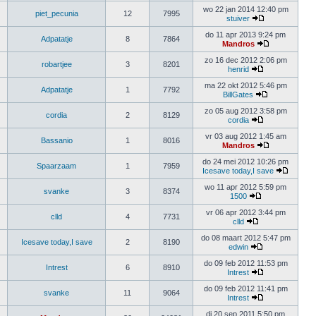
wo 22 jan 2014 12:40 pm
piet_pecunia
12
7995
stuiver
do 11 apr 2013 9:24 pm
Adpatatje
8
7864
Mandros
zo 16 dec 2012 2:06 pm
robartjee
3
8201
henrid
ma 22 okt 2012 5:46 pm
Adpatatje
1
7792
BillGates
zo 05 aug 2012 3:58 pm
cordia
2
8129
cordia
vr 03 aug 2012 1:45 am
Bassanio
1
8016
Mandros
do 24 mei 2012 10:26 pm
Spaarzaam
1
7959
Icesave today,I save
wo 11 apr 2012 5:59 pm
svanke
3
8374
1500
vr 06 apr 2012 3:44 pm
clld
4
7731
clld
do 08 maart 2012 5:47 pm
Icesave today,I save
2
8190
edwin
do 09 feb 2012 11:53 pm
Intrest
6
8910
Intrest
do 09 feb 2012 11:41 pm
svanke
11
9064
Intrest
di 20 sep 2011 5:50 pm