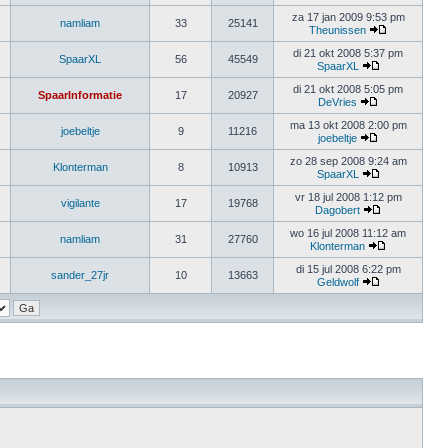
za 17 jan 2009 9:53 pm
namliam
33
25141
Theunissen
di 21 okt 2008 5:37 pm
SpaarXL
56
45549
SpaarXL
di 21 okt 2008 5:05 pm
SpaarInformatie
17
20927
DeVries
ma 13 okt 2008 2:00 pm
joebeltje
9
11216
joebeltje
zo 28 sep 2008 9:24 am
Klonterman
8
10913
SpaarXL
vr 18 jul 2008 1:12 pm
vigilante
17
19768
Dagobert
wo 16 jul 2008 11:12 am
namliam
31
27760
Klonterman
di 15 jul 2008 6:22 pm
sander_27jr
10
13663
Geldwolf